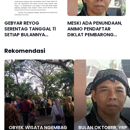
GEBYAR REYOG
MESKI ADA PENUNDAAN,
SERENTAG TANGGAL 11
ANIMO PENDAFTAR
SETIAP BULANNYA
DIKLAT PEMBARONG
DITUNDA KARENA ADA
MASIH TINGGI
WABAH COVID-19
Rekomendasi
OBYEK WISATA NGEMBAG
BULAN OKTOBER, YRP