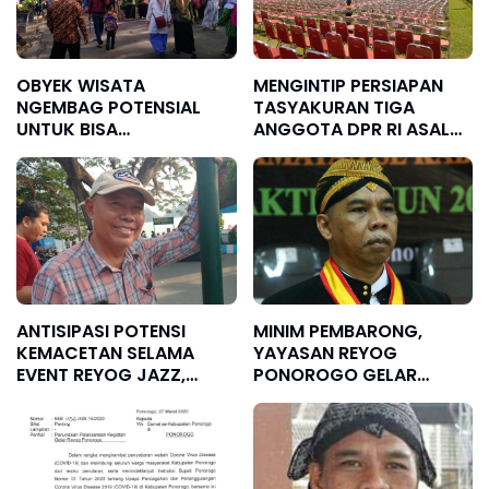
OBYEK WISATA
MENGINTIP PERSIAPAN
NGEMBAG POTENSIAL
TASYAKURAN TIGA
UNTUK BISA
ANGGOTA DPR RI ASAL
DIKEMBANGKAN
PONOROGO DENGAN
HADIRKAN KRISDAYANTI
ANTISIPASI POTENSI
MINIM PEMBARONG,
KEMACETAN SELAMA
YAYASAN REYOG
EVENT REYOG JAZZ,
PONOROGO GELAR
DISHUB LAKUKAN
PELATIHAN PEMBARONG
REKAYASA LALIN