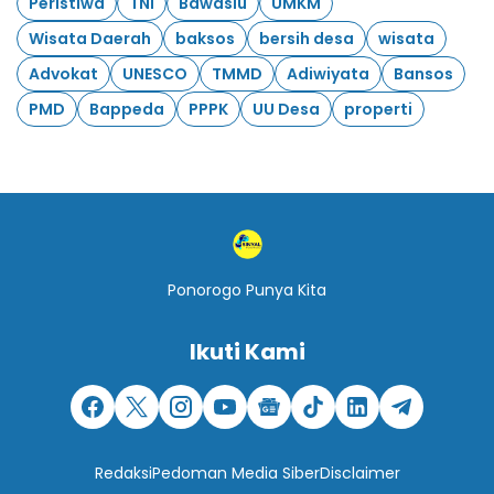
Peristiwa
TNI
Bawaslu
UMKM
Wisata Daerah
baksos
bersih desa
wisata
Advokat
UNESCO
TMMD
Adiwiyata
Bansos
PMD
Bappeda
PPPK
UU Desa
properti
Ponorogo Punya Kita
Ikuti Kami
Redaksi
Pedoman Media Siber
Disclaimer