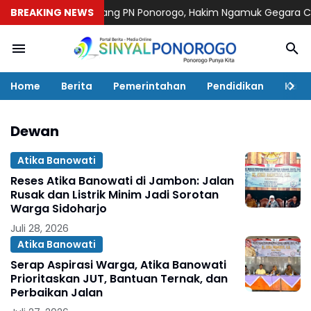
 dari Ruang Sidang PN Ponorogo, Hakim Ngamuk Gegara Cara Du
BREAKING NEWS
Home
Berita
Pemerintahan
Pendidikan
Kaba
Dewan
Atika Banowati
Reses Atika Banowati di Jambon: Jalan
Rusak dan Listrik Minim Jadi Sorotan
Warga Sidoharjo
Juli 28, 2026
Atika Banowati
Serap Aspirasi Warga, Atika Banowati
Prioritaskan JUT, Bantuan Ternak, dan
Perbaikan Jalan