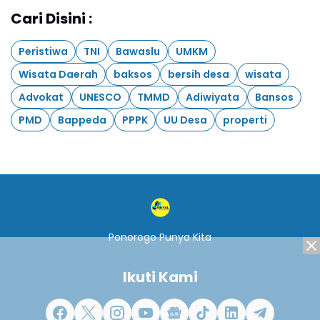
Cari Disini :
Peristiwa
TNI
Bawaslu
UMKM
Wisata Daerah
baksos
bersih desa
wisata
Advokat
UNESCO
TMMD
Adiwiyata
Bansos
PMD
Bappeda
PPPK
UU Desa
properti
Ponorogo Punya Kita
Ikuti Kami