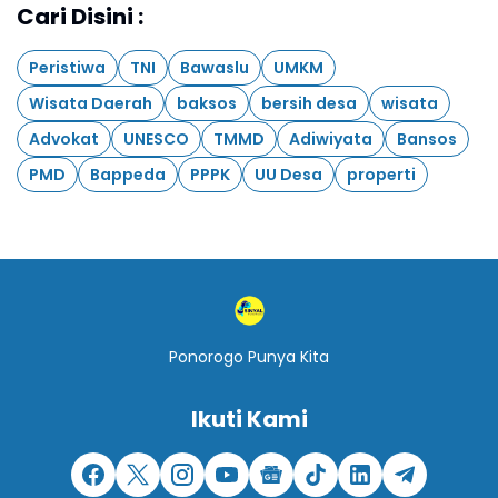
Cari Disini :
Peristiwa
TNI
Bawaslu
UMKM
Wisata Daerah
baksos
bersih desa
wisata
Advokat
UNESCO
TMMD
Adiwiyata
Bansos
PMD
Bappeda
PPPK
UU Desa
properti
Ponorogo Punya Kita
Ikuti Kami