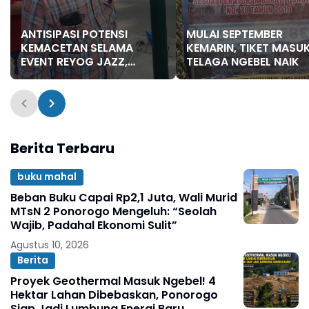
ANTISIPASI POTENSI
MULAI SEPTEMBER
KEMACETAN SELAMA
KEMARIN, TIKET MASU
EVENT REYOG JAZZ,
TELAGA NGEBEL NAIK
DISHUB LAKUKAN
REKAYASA LALIN
Berita Terbaru
buku mahal
Beban Buku Capai Rp2,1 Juta, Wali Murid
MTsN 2 Ponorogo Mengeluh: “Seolah
Wajib, Padahal Ekonomi Sulit”
Agustus 10, 2026
Berita
Proyek Geothermal Masuk Ngebel! 4
Hektar Lahan Dibebaskan, Ponorogo
Siap Jadi Lumbung Energi Baru