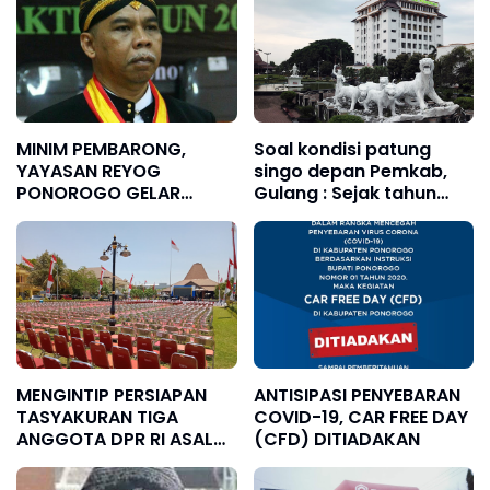
MINIM PEMBARONG,
Soal kondisi patung
YAYASAN REYOG
singo depan Pemkab,
PONOROGO GELAR
Gulang : Sejak tahun
PELATIHAN PEMBARONG
kemarin sudah kita
usulkan...
MENGINTIP PERSIAPAN
ANTISIPASI PENYEBARAN
TASYAKURAN TIGA
COVID-19, CAR FREE DAY
ANGGOTA DPR RI ASAL
(CFD) DITIADAKAN
PONOROGO DENGAN
HADIRKAN KRISDAYANTI