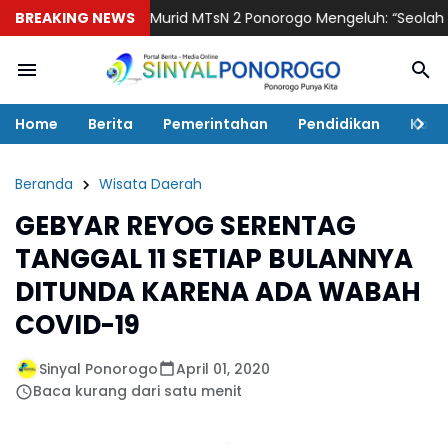
Juta, Wali Murid MTsN 2 Ponorogo Mengeluh: “Seolah Wajib, Padah
BREAKING NEWS
Home
Berita
Pemerintahan
Pendidikan
Kaba
Beranda
Wisata Daerah
GEBYAR REYOG SERENTAG
TANGGAL 11 SETIAP BULANNYA
DITUNDA KARENA ADA WABAH
COVID-19
Sinyal Ponorogo
April 01, 2020
Baca kurang dari satu menit