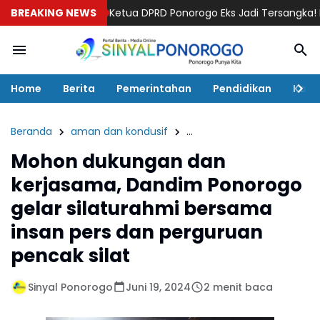
rosesnya”
BREAKING NEWS
Ketua DPRD Ponorogo Eks Jadi Tersangka! Kasus Tun
Home
Berita
Pemerintahan
Pendidikan
Kaba
Beranda
aman dan kondusif
insan pers dan perguruan 
Mohon dukungan dan
kerjasama, Dandim Ponorogo
gelar silaturahmi bersama
insan pers dan perguruan
pencak silat
Sinyal Ponorogo
Juni 19, 2024
2 menit baca