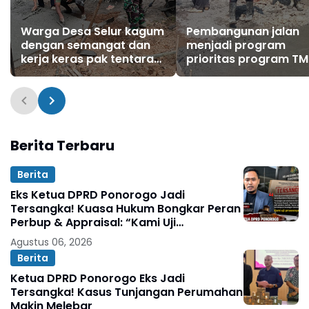
Warga Desa Selur kagum
Pembangunan jalan
dengan semangat dan
menjadi program
kerja keras pak tentara
prioritas program T
tak pernah capek dalam
di Desa Selur Ngrayu
program TMMD ke-121
Ponorogo
tahun 2024
Berita Terbaru
Berita
Eks Ketua DPRD Ponorogo Jadi
Tersangka! Kuasa Hukum Bongkar Peran
Perbup & Appraisal: “Kami Uji
Prosesnya”
Agustus 06, 2026
Berita
Ketua DPRD Ponorogo Eks Jadi
Tersangka! Kasus Tunjangan Perumahan
Makin Melebar