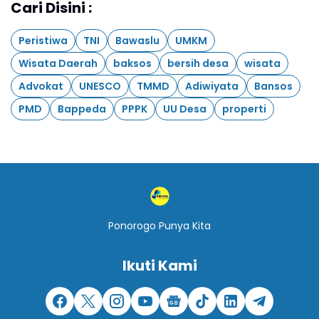
Cari Disini :
Peristiwa
TNI
Bawaslu
UMKM
Wisata Daerah
baksos
bersih desa
wisata
Advokat
UNESCO
TMMD
Adiwiyata
Bansos
PMD
Bappeda
PPPK
UU Desa
properti
Ponorogo Punya Kita
Ikuti Kami