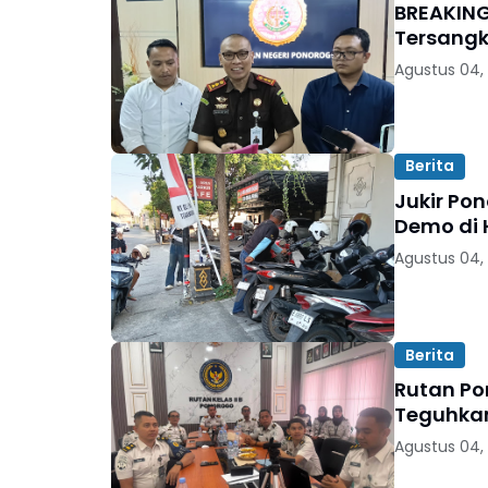
BREAKING
Tersangk
Agustus 04,
Berita
Jukir Po
Demo di 
Agustus 04,
Berita
Rutan Po
Teguhkan
Agustus 04,