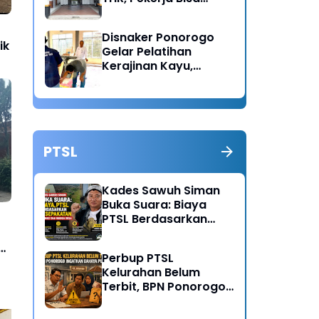
Lapor Jika Tak
Menerima Haknya
Disnaker Ponorogo
ik
Gelar Pelatihan
Kerajinan Kayu,
Dorong Lahirnya
Wirausaha Baru
PTSL
Kades Sawuh Siman
Buka Suara: Biaya
PTSL Berdasarkan
Kesepakatan Pokmas
dan Warga Desa
Perbup PTSL
Kelurahan Belum
Terbit, BPN Ponorogo
Ingatkan Bahaya
Pungli