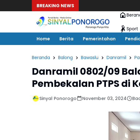
BREAKING NEWS
Beran
Sport
Home
Berita
Pemerintahan
Pendi
Beranda
Balong
Bawaslu
Danramil
P
Danramil 0802/09 Bal
Pembekalan PTPS di 
Sinyal Ponorogo
November 03, 2024
Bac