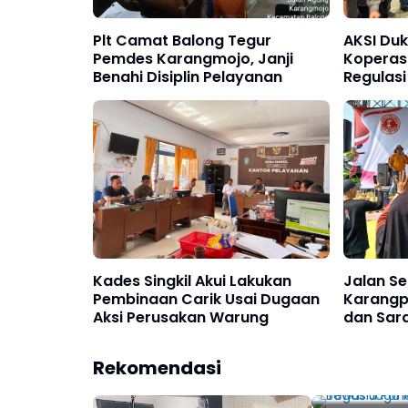
Plt Camat Balong Tegur
AKSI Du
Pemdes Karangmojo, Janji
Koperasi
Benahi Disiplin Pelayanan
Regulasi
Kades Singkil Akui Lakukan
Jalan S
Pembinaan Carik Usai Dugaan
Karangpa
Aksi Perusakan Warung
dan Sar
Bawaslu P
Rekomendasi
Diminta T
Marwah De