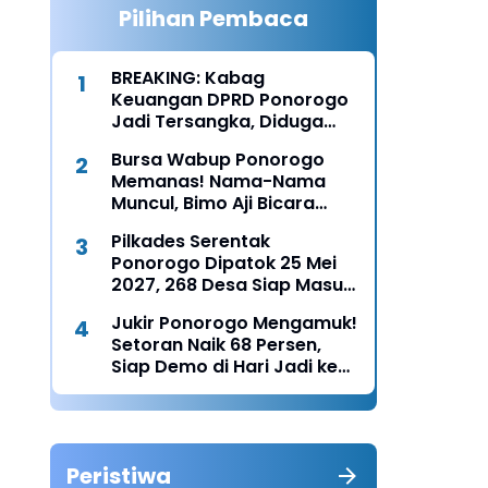
Pilihan Pembaca
BREAKING: Kabag
Keuangan DPRD Ponorogo
Jadi Tersangka, Diduga
Terima Fee 30%
Bursa Wabup Ponorogo
Memanas! Nama-Nama
Muncul, Bimo Aji Bicara
“Chemistry” dengan Bunda
Pilkades Serentak
Rita
Ponorogo Dipatok 25 Mei
2027, 268 Desa Siap Masuk
Tahun Politik Lokal
Jukir Ponorogo Mengamuk!
Setoran Naik 68 Persen,
Siap Demo di Hari Jadi ke-
530
Peristiwa