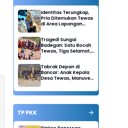
Identitas Terungkap,
Pria Ditemukan Tewas
di Area Lapangan
Kodim Diduga
Meninggal Akibat
Tragedi Sungai
Hipertensi
Badegan: Satu Bocah
Tewas, Tiga Selamat,
Pengawasan Orang
Tua Disorot
Tabrak Depan di
Bancar: Anak Kepala
Desa Tewas, Manuver
Mendadak Pick Up
Diduga Jadi Pemicu
TP PKK