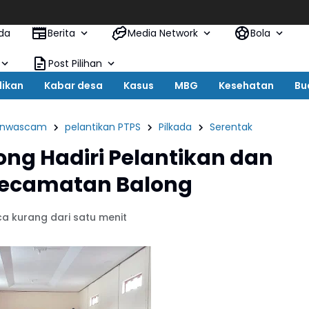
BREAKING:
da
Berita
Media Network
Bola
Post Pilihan
dikan
Kabar desa
Kasus
MBG
Kesehatan
Bu
anwascam
pelantikan PTPS
Pilkada
Serentak
ong Hadiri Pelantikan dan
Kecamatan Balong
a kurang dari satu menit