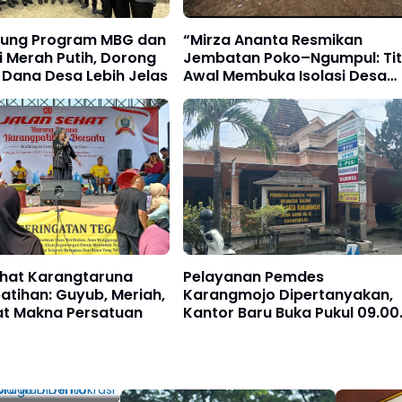
kung Program MBG dan
“Mirza Ananta Resmikan
 Merah Putih, Dorong
Jembatan Poko–Ngumpul: Tit
 Dana Desa Lebih Jelas
Awal Membuka Isolasi Desa
dan Menggerakkan Ekonomi
Warga”
ehat Karangtaruna
Pelayanan Pemdes
tihan: Guyub, Meriah,
Karangmojo Dipertanyakan,
at Makna Persatuan
Kantor Baru Buka Pukul 09.00
WIB
onorogo
egas Jaga
mokrasi