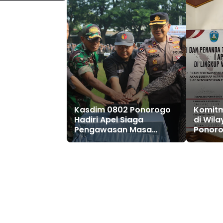
Kasdim 0802 Ponorogo
Komit
Hadiri Apel Siaga
di Wil
Pengawasan Masa
Ponoro
Tenang Pilkada 2024
Aparatu
(ASN) 