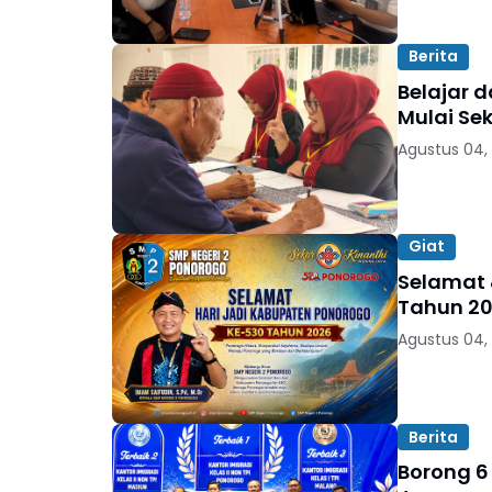
Berita
Belajar d
Mulai Se
Agustus 04,
Giat
Selamat 
Tahun 20
Agustus 04,
Berita
Borong 6