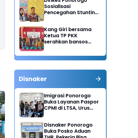
Dinkes Ponorogo
Sosialisasi
Pencegahan Stunting,
Dorong Ibu Hamil
Ciptakan Generasi
Kang Giri bersama
Emas
Ketua TP PKK
serahkan bansos
untuk warga desa
Sukorejo Ponorogo
Disnaker
Imigrasi Ponorogo
Buka Layanan Paspor
CPMI di LTSA, Urus
Dokumen Kini Lebih
Cepat dan Terpadu
Disnaker Ponorogo
Buka Posko Aduan
THR, Pekerja Bisa