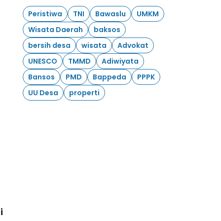
Peristiwa
TNI
Bawaslu
UMKM
Wisata Daerah
baksos
bersih desa
wisata
Advokat
UNESCO
TMMD
Adiwiyata
Bansos
PMD
Bappeda
PPPK
UU Desa
properti
i