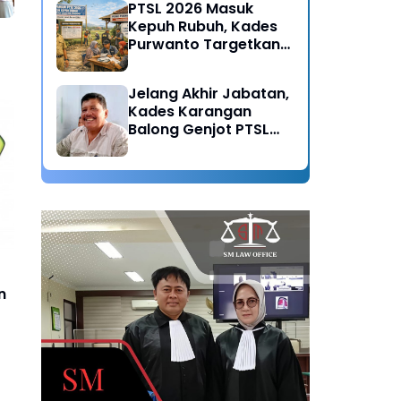
PTSL 2026 Masuk
Kepuh Rubuh, Kades
Purwanto Targetkan
Seluruh Tanah
Bersertifikat
Jelang Akhir Jabatan,
ga
Kades Karangan
Balong Genjot PTSL
2026: Warisan Tertib
Administrasi untuk
Generasi Mendatang
n