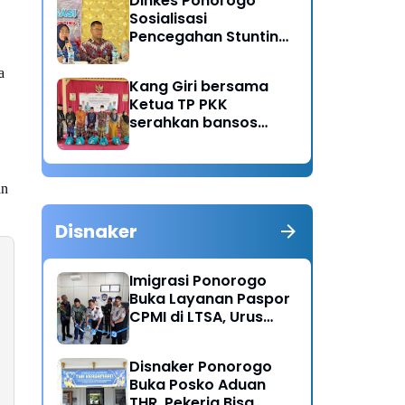
Dinkes Ponorogo
Sosialisasi
Pencegahan Stunting,
Dorong Ibu Hamil
Ciptakan Generasi
a
Kang Giri bersama
Emas
Ketua TP PKK
serahkan bansos
untuk warga desa
Sukorejo Ponorogo
an
Disnaker
Imigrasi Ponorogo
Buka Layanan Paspor
CPMI di LTSA, Urus
Dokumen Kini Lebih
Cepat dan Terpadu
Disnaker Ponorogo
Buka Posko Aduan
THR, Pekerja Bisa