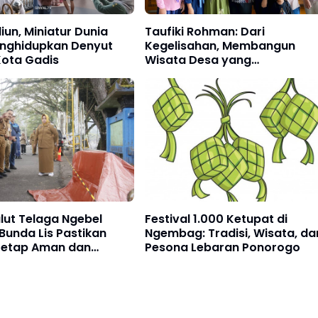
un, Miniatur Dunia
Taufiki Rohman: Dari
nghidupkan Denyut
Kegelisahan, Membangun
Kota Gadis
Wisata Desa yang
Menghidupkan Ekonomi War
lut Telaga Ngebel
Festival 1.000 Ketupat di
 Bunda Lis Pastikan
Ngembag: Tradisi, Wisata, da
Tetap Aman dan
Pesona Lebaran Ponorogo
h