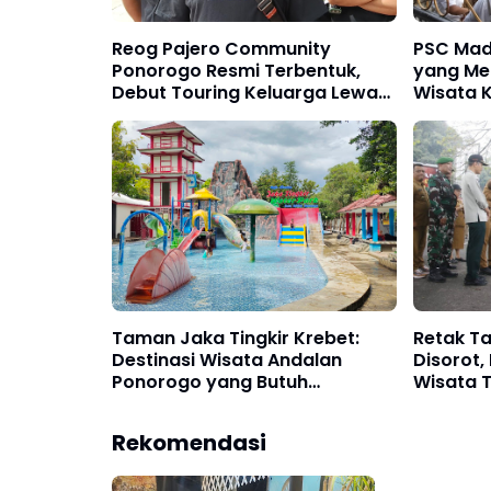
Reog Pajero Community
PSC Madi
Ponorogo Resmi Terbentuk,
yang Me
Debut Touring Keluarga Lewati
Wisata 
JLS
Taman Jaka Tingkir Krebet:
Retak Ta
Destinasi Wisata Andalan
Disorot,
Ponorogo yang Butuh
Wisata 
Dukungan Infrastruktur
Berbena
Memadai
Rekomendasi