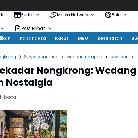
Eks Ke
da
Berita
Media Network
Bola
Post Pilihan
dikan
Kabar desa
Kasus
MBG
Kesehatan
Bu
ngkrong
Sinyal ponorogo
wedang rempah
wibisono
i Sekadar Nongkrong: Wedang
 Nostalgia
it baca