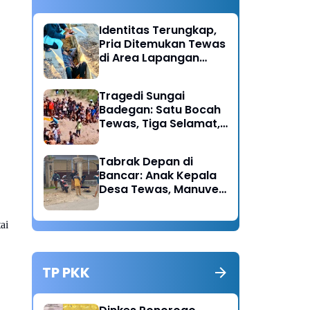
Identitas Terungkap,
Pria Ditemukan Tewas
di Area Lapangan
Kodim Diduga
Meninggal Akibat
Tragedi Sungai
Hipertensi
Badegan: Satu Bocah
Tewas, Tiga Selamat,
Pengawasan Orang
Tua Disorot
Tabrak Depan di
Bancar: Anak Kepala
Desa Tewas, Manuver
Mendadak Pick Up
Diduga Jadi Pemicu
ai
TP PKK