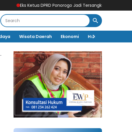
tua DPRD Ponorogo Jadi Tersangka! Kuasa Hukum Bongkar Peran P
daya
Wisata Daerah
Ekonomi
Hukum & Kriminal
wisata