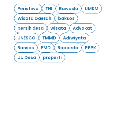
Peristiwa
TNI
Bawaslu
UMKM
Wisata Daerah
baksos
bersih desa
wisata
Advokat
UNESCO
TMMD
Adiwiyata
Bansos
PMD
Bappeda
PPPK
UU Desa
properti