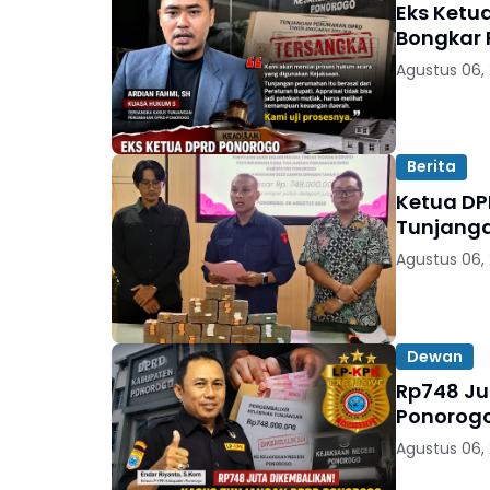
Eks Ketu
Bongkar 
Agustus 06,
Berita
Ketua DP
Tunjang
Agustus 06,
Dewan
Rp748 Ju
Ponorogo 
Agustus 06,