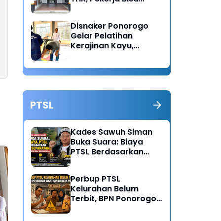
Lapor Jika Tak
Menerima Haknya
Disnaker Ponorogo
Gelar Pelatihan
Kerajinan Kayu,
Dorong Lahirnya
Wirausaha Baru
PTSL
Kades Sawuh Siman
Buka Suara: Biaya
PTSL Berdasarkan
Kesepakatan Pokmas
dan Warga Desa
Perbup PTSL
Kelurahan Belum
Terbit, BPN Ponorogo
Ingatkan Bahaya
Pungli