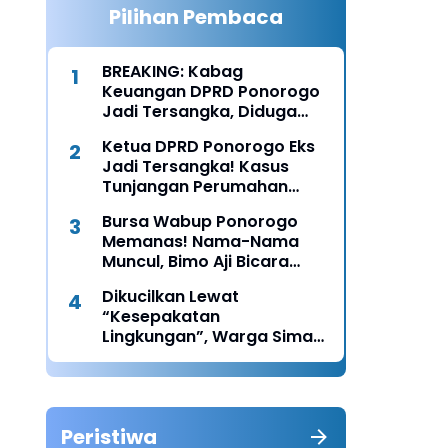
Pilihan Pembaca
BREAKING: Kabag
Keuangan DPRD Ponorogo
Jadi Tersangka, Diduga
Terima Fee 30%
Ketua DPRD Ponorogo Eks
Jadi Tersangka! Kasus
Tunjangan Perumahan
Makin Melebar
Bursa Wabup Ponorogo
Memanas! Nama-Nama
Muncul, Bimo Aji Bicara
“Chemistry” dengan Bunda
Dikucilkan Lewat
Rita
“Kesepakatan
Lingkungan”, Warga Siman
Lapor Polisi: Diduga Ada
Upaya Pembunuhan
Karakter
Peristiwa