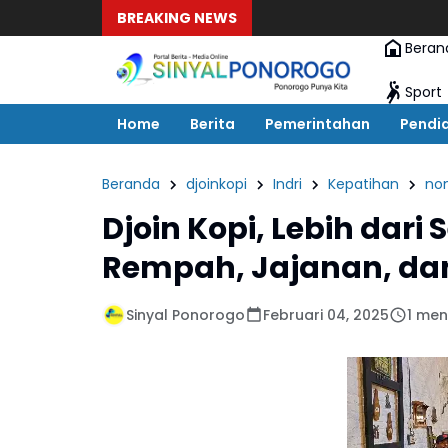
BREAKING NEWS
Beran
Sport
Home
Berita
Pemerintahan
Pendi
Beranda
djoinkopi
Indri
Kepatihan
no
Djoin Kopi, Lebih dar
Rempah, Jajanan, dan
Sinyal Ponorogo
Februari 04, 2025
1 men