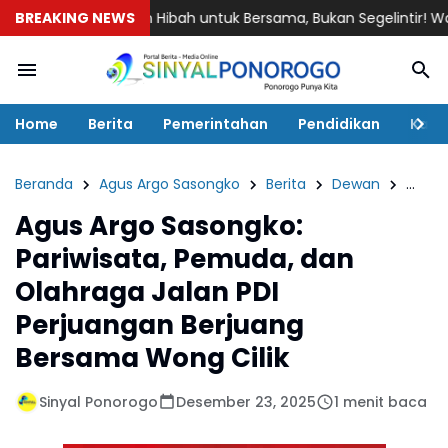
BREAKING NEWS
Jalan Hibah untuk Bersama, Bukan Segelintir! Warga Jetis 
Home
Berita
Pemerintahan
Pendidikan
Kaba
Beranda
Agus Argo Sasongko
Berita
Dewan
Pariwi
Agus Argo Sasongko:
Pariwisata, Pemuda, dan
Olahraga Jalan PDI
Perjuangan Berjuang
Bersama Wong Cilik
Sinyal Ponorogo
Desember 23, 2025
1 menit baca