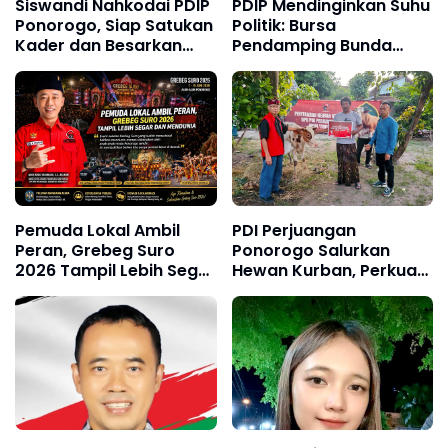
Siswandi Nahkodai PDIP
PDIP Mendinginkan Suhu
Ponorogo, Siap Satukan
Politik: Bursa
Kader dan Besarkan
Pendamping Bunda
Partai
Lisdyarita Dinilai Terlalu
“Darah Liar”
Pemuda Lokal Ambil
PDI Perjuangan
Peran, Grebeg Suro
Ponorogo Salurkan
2026 Tampil Lebih Segar
Hewan Kurban, Perkuat
dan Mendunia
Kepedulian Sosial di Hari
Raya Idul Adha 1447 H