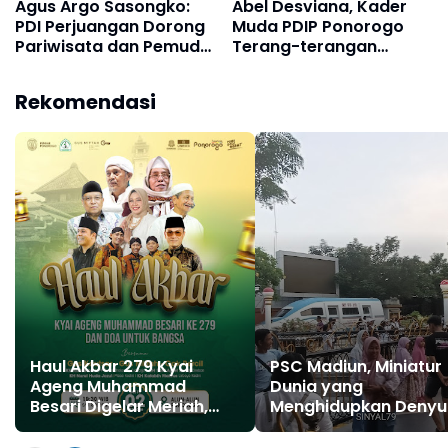
Agus Argo Sasongko:
Abel Desviana, Kader
PDI Perjuangan Dorong
Muda PDIP Ponorogo
Pariwisata dan Pemuda
Terang-terangan
Jadi Motor Perubahan
Ngefans Bambang
Ponorogo
Pacul
Rekomendasi
Haul Akbar 279 Kyai
PSC Madiun, Miniatur
Ageng Muhammad
Dunia yang
Besari Digelar Meriah,
Menghidupkan Denyu
Ponorogo Siap Diselimuti
Wisata Kota Gadis
Doa dan Kebersamaan