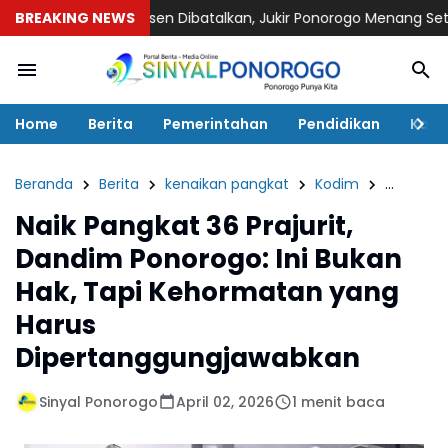
arkir 68 Persen Dibatalkan, Jukir Ponorogo Menang Setelah An
BREAKING NEWS
Home
Berita
Pemerintahan
Pendidikan
Kaba
Beranda
Berita
kenaikan pangkat
Kodim
Sinyal p
Naik Pangkat 36 Prajurit,
Dandim Ponorogo: Ini Bukan
Hak, Tapi Kehormatan yang
Harus
Dipertanggungjawabkan
Sinyal Ponorogo
April 02, 2026
1 menit baca