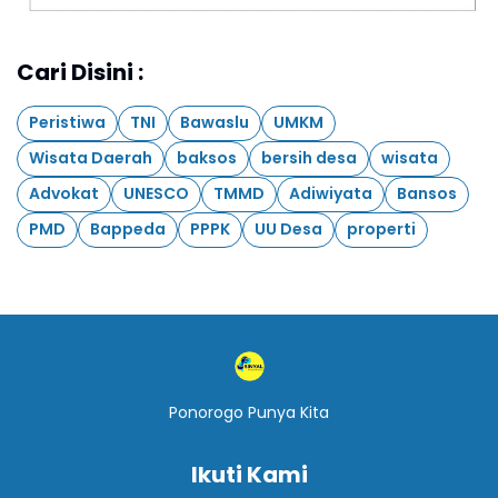
Cari Disini :
Peristiwa
TNI
Bawaslu
UMKM
Wisata Daerah
baksos
bersih desa
wisata
Advokat
UNESCO
TMMD
Adiwiyata
Bansos
PMD
Bappeda
PPPK
UU Desa
properti
Ponorogo Punya Kita
Ikuti Kami