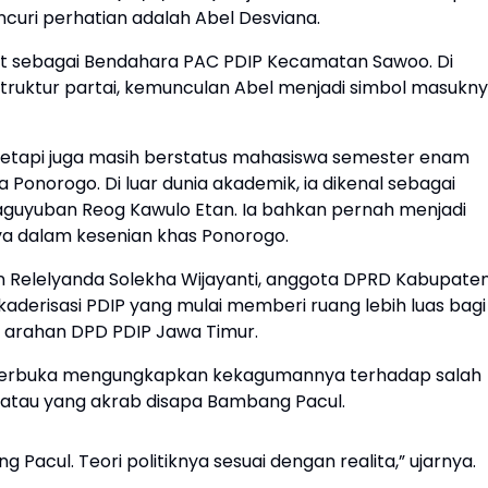
encuri perhatian adalah Abel Desviana.
at sebagai Bendahara PAC PDIP Kecamatan Sawoo. Di
truktur partai, kemunculan Abel menjadi simbol masukn
k, tetapi juga masih berstatus mahasiswa semester enam
Ponorogo. Di luar dunia akademik, ia dikenal sebagai
aguyuban Reog Kawulo Etan. Ia bahkan pernah menjadi
nya dalam kesenian khas Ponorogo.
n Relelyanda Solekha Wijayanti, anggota DPRD Kabupate
derisasi PDIP yang mulai memberi ruang lebih luas bagi
 arahan DPD PDIP Jawa Timur.
 terbuka mengungkapkan kekagumannya terhadap salah
 atau yang akrab disapa Bambang Pacul.
acul. Teori politiknya sesuai dengan realita,” ujarnya.