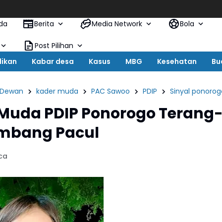
Jeritan W
da
Berita
Media Network
Bola
Post Pilihan
dikan
Kabar desa
Kasus
MBG
Kesehatan
Bu
Dewan
kader muda
PAC Sawoo
PDIP
Sinyal ponorog
 Muda PDIP Ponorogo Terang
mbang Pacul
ca