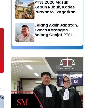
PTSL 2026 Masuk
Kepuh Rubuh, Kades
Purwanto Targetkan
Seluruh Tanah
Bersertifikat
Jelang Akhir Jabatan,
Kades Karangan
Balong Genjot PTSL
2026: Warisan Tertib
Administrasi untuk
Generasi Mendatang
an