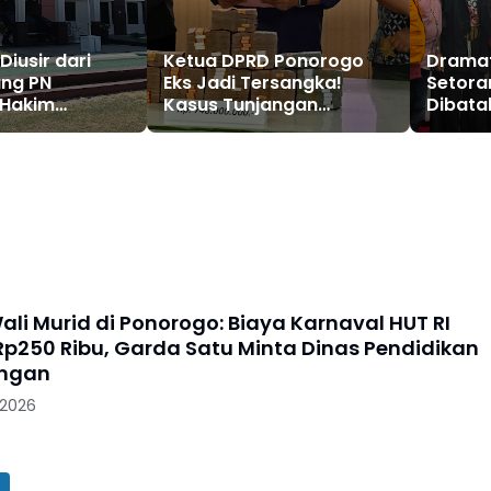
iusir dari
Ketua DPRD Ponorogo
Dramat
ang PN
Eks Jadi Tersangka!
Setoran
 Hakim
Kasus Tunjangan
Dibatal
gara Cara
Perumahan Makin
Ponor
Melebar
Setela
ali Murid di Ponorogo: Biaya Karnaval HUT RI
p250 Ribu, Garda Satu Minta Dinas Pendidikan
angan
 2026