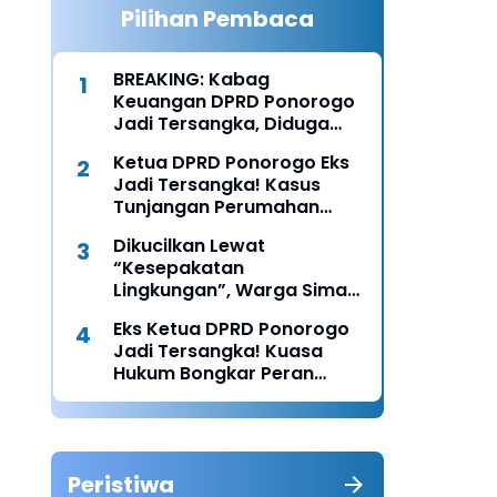
Pilihan Pembaca
BREAKING: Kabag
Keuangan DPRD Ponorogo
Jadi Tersangka, Diduga
Terima Fee 30%
Ketua DPRD Ponorogo Eks
Jadi Tersangka! Kasus
Tunjangan Perumahan
Makin Melebar
Dikucilkan Lewat
“Kesepakatan
Lingkungan”, Warga Siman
Lapor Polisi: Diduga Ada
Eks Ketua DPRD Ponorogo
Upaya Pembunuhan
Jadi Tersangka! Kuasa
Karakter
Hukum Bongkar Peran
Perbup & Appraisal: “Kami
Uji Prosesnya”
Peristiwa