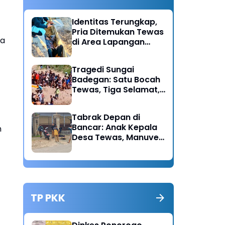
Identitas Terungkap,
Pria Ditemukan Tewas
ya
di Area Lapangan
Kodim Diduga
Meninggal Akibat
Tragedi Sungai
Hipertensi
Badegan: Satu Bocah
Tewas, Tiga Selamat,
Pengawasan Orang
Tua Disorot
Tabrak Depan di
Bancar: Anak Kepala
n
Desa Tewas, Manuver
Mendadak Pick Up
Diduga Jadi Pemicu
TP PKK