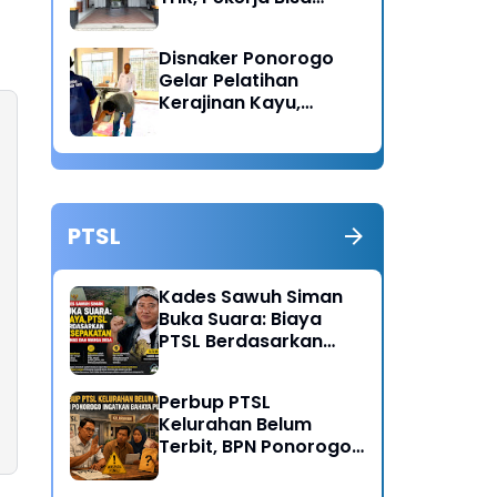
Lapor Jika Tak
Menerima Haknya
Disnaker Ponorogo
Gelar Pelatihan
Kerajinan Kayu,
Dorong Lahirnya
Wirausaha Baru
PTSL
Kades Sawuh Siman
Buka Suara: Biaya
PTSL Berdasarkan
Kesepakatan Pokmas
dan Warga Desa
Perbup PTSL
Kelurahan Belum
Terbit, BPN Ponorogo
Ingatkan Bahaya
Pungli