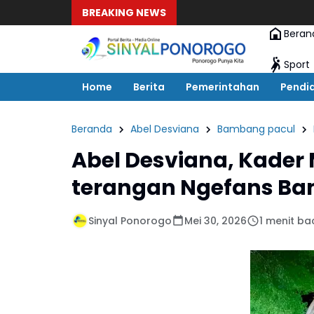
BREAKING NEWS
Beran
Sport
Home
Berita
Pemerintahan
Pendi
Beranda
Abel Desviana
Bambang pacul
Abel Desviana, Kader
terangan Ngefans Ba
Sinyal Ponorogo
Mei 30, 2026
1 menit ba