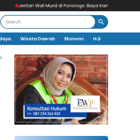
ali Murid di Ponorogo: Biaya Karnaval HUT RI Tembus Rp250 Ribu
daya
Wisata Daerah
Ekonomi
Hukum & Kriminal
o
-