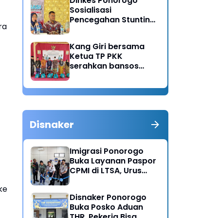
Dinkes Ponorogo
Sosialisasi
Pencegahan Stunting,
ra
Dorong Ibu Hamil
Ciptakan Generasi
Kang Giri bersama
Emas
Ketua TP PKK
serahkan bansos
untuk warga desa
Sukorejo Ponorogo
Disnaker
Imigrasi Ponorogo
Buka Layanan Paspor
CPMI di LTSA, Urus
Dokumen Kini Lebih
ke
Cepat dan Terpadu
Disnaker Ponorogo
Buka Posko Aduan
THR, Pekerja Bisa