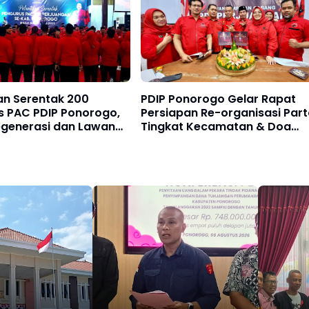
an Serentak 200
PDIP Ponorogo Gelar Rapat
s PAC PDIP Ponorogo,
Persiapan Re-organisasi Part
egenerasi dan Lawan
Tingkat Kecamatan & Doa
Pragmatis
Bersama Tandai HUT ke-79
Megawati