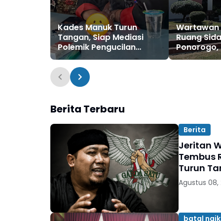
Kades Manuk Turun
Wartawan D
Tangan, Siap Mediasi
Ruang Sid
Polemik Pengucilan
Ponorogo,
Warga yang Berujung
Ngamuk Ge
Laporan Polisi
Duduk!
Berita Terbaru
Berita
Jeritan W
Tembus R
Turun T
Agustus 08,
batal naik