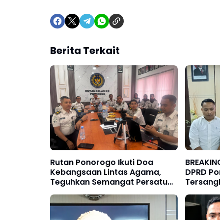
Berita Terkait
Rutan Ponorogo Ikuti Doa
BREAKIN
Kebangsaan Lintas Agama,
DPRD Po
Teguhkan Semangat Persatuan
Tersang
Jelang HUT RI ke-81
30%