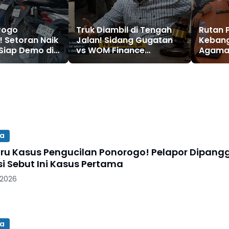
rogo
Truk Diambil di Tengah
Rutan 
 Setoran Naik
Jalan! Sidang Gugatan
Kebang
 Siap Demo di
vs WOM Finance
Agama
ke-530
Memanas, Hakim Tunda
Semang
Karena Saksi Absen
Jelang 
sa
ru Kasus Pengucilan Ponorogo! Pelapor Dipangg
isi Sebut Ini Kasus Pertama
 2026
sa