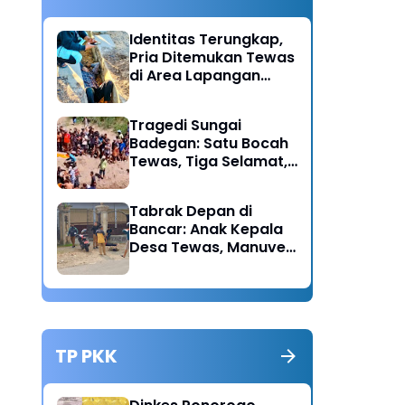
Identitas Terungkap,
Pria Ditemukan Tewas
di Area Lapangan
Kodim Diduga
Meninggal Akibat
Tragedi Sungai
Hipertensi
Badegan: Satu Bocah
Tewas, Tiga Selamat,
Pengawasan Orang
Tua Disorot
Tabrak Depan di
Bancar: Anak Kepala
Desa Tewas, Manuver
Mendadak Pick Up
Diduga Jadi Pemicu
TP PKK