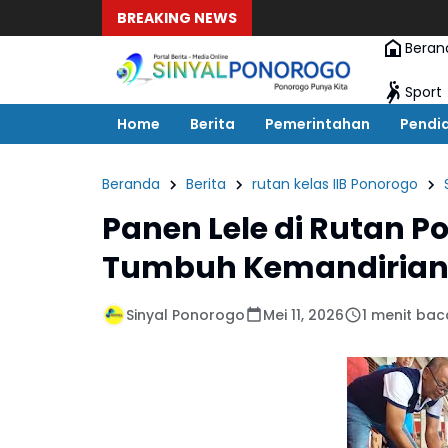
BREAKING NEWS
Beran
Sport
Home
Berita
Pemerintahan
Pendi
Beranda
Berita
rutan kelas IIB Ponorogo
Panen Lele di Rutan Pon
Tumbuh Kemandirian
Sinyal Ponorogo
Mei 11, 2026
1 menit bac