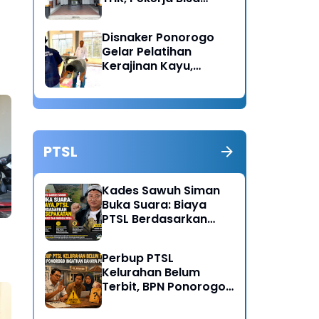
Lapor Jika Tak
Menerima Haknya
Disnaker Ponorogo
Gelar Pelatihan
Kerajinan Kayu,
Dorong Lahirnya
Wirausaha Baru
PTSL
Kades Sawuh Siman
Buka Suara: Biaya
PTSL Berdasarkan
Kesepakatan Pokmas
dan Warga Desa
Perbup PTSL
Kelurahan Belum
Terbit, BPN Ponorogo
Ingatkan Bahaya
Pungli