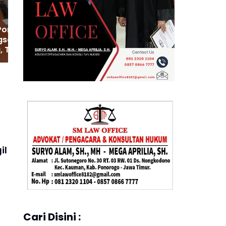
Ponorogo Ikuti Doa
saan Lintas
, Teguhkan
at Persatuan
HUT RI ke-81
il
Cari Disini :