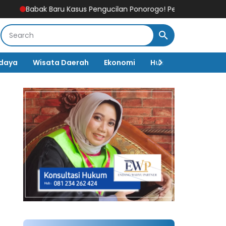
asus Pengucilan Ponorogo! Pelapor Dipanggil Lagi, Polisi Sebut I
daya
Wisata Daerah
Ekonomi
Hukum & Kriminal