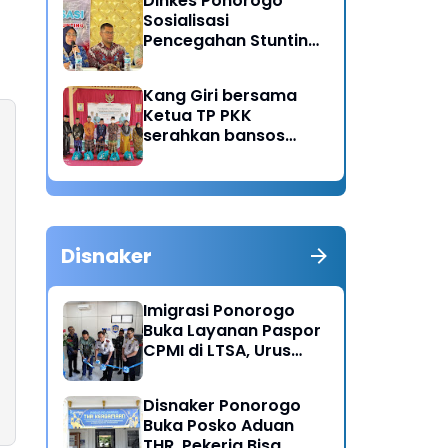
Dinkes Ponorogo
Sosialisasi
Pencegahan Stunting,
Dorong Ibu Hamil
Ciptakan Generasi
Kang Giri bersama
Emas
Ketua TP PKK
serahkan bansos
untuk warga desa
Sukorejo Ponorogo
Disnaker
Imigrasi Ponorogo
Buka Layanan Paspor
CPMI di LTSA, Urus
Dokumen Kini Lebih
Cepat dan Terpadu
Disnaker Ponorogo
Buka Posko Aduan
THR, Pekerja Bisa