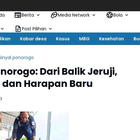
Babak Baru K
da
Berita
Media Network
Bola
Post Pilihan
dikan
Kabar desa
Kasus
MBG
Kesehatan
Bu
Sinyal ponorogo
orogo: Dari Balik Jeruji,
 dan Harapan Baru
a