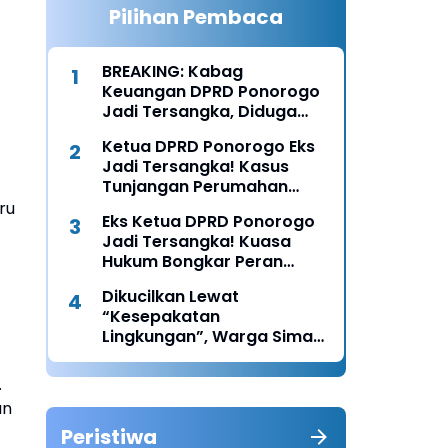
Pilihan Pembaca
BREAKING: Kabag
Keuangan DPRD Ponorogo
Jadi Tersangka, Diduga
Terima Fee 30%
Ketua DPRD Ponorogo Eks
Jadi Tersangka! Kasus
Tunjangan Perumahan
Makin Melebar
ru
Eks Ketua DPRD Ponorogo
Jadi Tersangka! Kuasa
Hukum Bongkar Peran
Perbup & Appraisal: “Kami
Dikucilkan Lewat
Uji Prosesnya”
“Kesepakatan
Lingkungan”, Warga Siman
Lapor Polisi: Diduga Ada
Upaya Pembunuhan
.
Karakter
an
Peristiwa