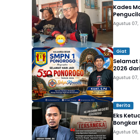
Kades Ma
Pengucil
Agustus 07,
Giat
Selamat 
2026 dar
Agustus 07,
Berita
Eks Ketu
Bongkar 
Agustus 06,