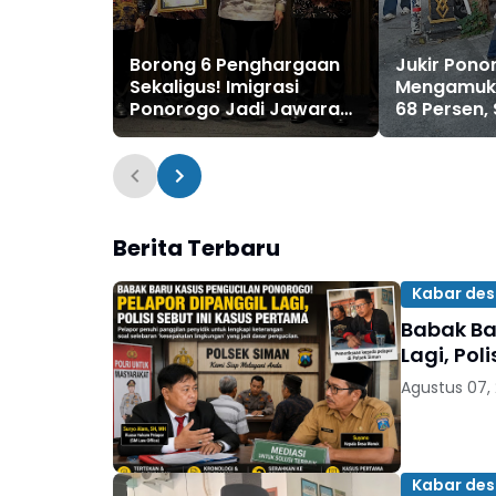
Borong 6 Penghargaan
Jukir Pono
Sekaligus! Imigrasi
Mengamuk!
Ponorogo Jadi Jawara
68 Persen,
se-Jatim
Hari Jadi 
Berita Terbaru
Kabar de
Babak Ba
Lagi, Pol
Agustus 07,
Kabar de