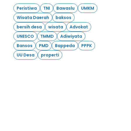
Peristiwa
TNI
Bawaslu
UMKM
Wisata Daerah
baksos
bersih desa
wisata
Advokat
UNESCO
TMMD
Adiwiyata
Bansos
PMD
Bappeda
PPPK
UU Desa
properti