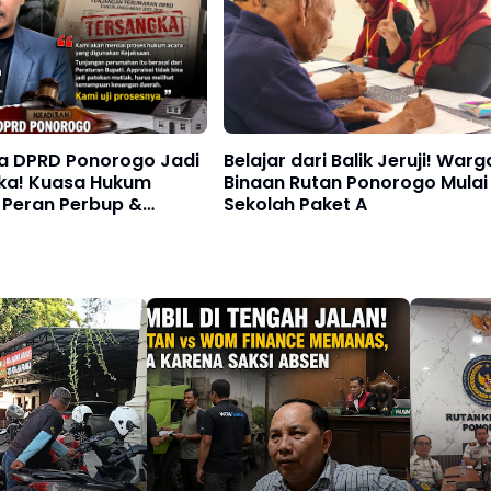
ua DPRD Ponorogo Jadi
Belajar dari Balik Jeruji! Warg
ka! Kuasa Hukum
Binaan Rutan Ponorogo Mulai
 Peran Perbup &
Sekolah Paket A
l: “Kami Uji Prosesnya”