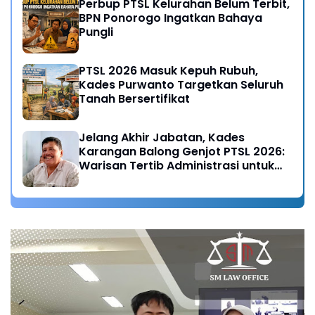
Perbup PTSL Kelurahan Belum Terbit,
BPN Ponorogo Ingatkan Bahaya
Pungli
PTSL 2026 Masuk Kepuh Rubuh,
Kades Purwanto Targetkan Seluruh
Tanah Bersertifikat
Jelang Akhir Jabatan, Kades
Karangan Balong Genjot PTSL 2026:
Warisan Tertib Administrasi untuk
Generasi Mendatang