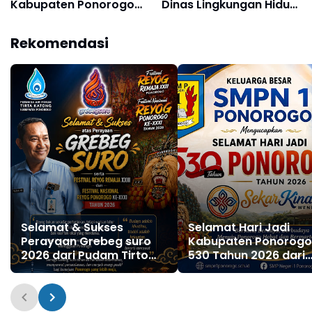
Kabupaten Ponorogo
Dinas Lingkungan Hidup
ke-530 Tahun 2026 dari
Kabupaten Ponorogo
Bakesbangpol
Rekomendasi
Kabupaten Ponorogo
Selamat & Sukses
Selamat Hari Jadi
Perayaan Grebeg suro
Kabupaten Ponorogo
2026 dari Pudam Tirto
530 Tahun 2026 dari
Katong Kabupaten
SMPN 1 Ponorogo
Ponorogo