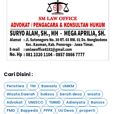
Cari Disini :
Peristiwa
TNI
Bawaslu
UMKM
Wisata Daerah
baksos
bersih desa
wisata
Advokat
UNESCO
TMMD
Adiwiyata
Bansos
PMD
Bappeda
PPPK
UU Desa
properti