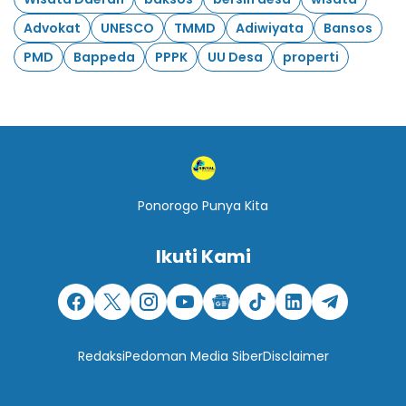
Advokat
UNESCO
TMMD
Adiwiyata
Bansos
PMD
Bappeda
PPPK
UU Desa
properti
Ponorogo Punya Kita
Ikuti Kami
Redaksi
Pedoman Media Siber
Disclaimer