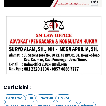
Cari Disini :
Peristiwa
TNI
Bawaslu
UMKM
Wisata Daerah
baksos
bersih desa
wisata