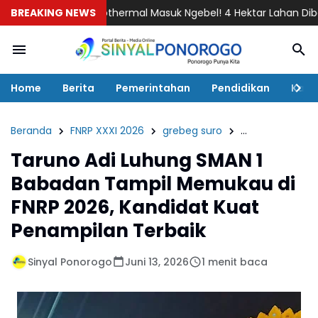
Proyek Geothermal Masuk Ngebel! 4 Hektar Lahan Dibebaskan, P
BREAKING NEWS
Home
Berita
Pemerintahan
Pendidikan
Kaba
Beranda
FNRP XXXI 2026
grebeg suro
Pendidikan
S
Taruno Adi Luhung SMAN 1
Babadan Tampil Memukau di
FNRP 2026, Kandidat Kuat
Penampilan Terbaik
Sinyal Ponorogo
Juni 13, 2026
1 menit baca