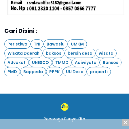
Cari Disini :
Peristiwa
TNI
Bawaslu
UMKM
Wisata Daerah
baksos
bersih desa
wisata
Advokat
UNESCO
TMMD
Adiwiyata
Bansos
PMD
Bappeda
PPPK
UU Desa
properti
Ponorogo Punya Kita