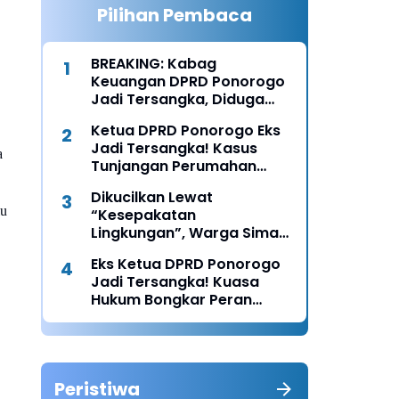
Pilihan Pembaca
BREAKING: Kabag
Keuangan DPRD Ponorogo
Jadi Tersangka, Diduga
Terima Fee 30%
Ketua DPRD Ponorogo Eks
Jadi Tersangka! Kasus
a
Tunjangan Perumahan
Makin Melebar
Dikucilkan Lewat
lu
“Kesepakatan
Lingkungan”, Warga Siman
Lapor Polisi: Diduga Ada
Eks Ketua DPRD Ponorogo
Upaya Pembunuhan
Jadi Tersangka! Kuasa
Karakter
Hukum Bongkar Peran
Perbup & Appraisal: “Kami
Uji Prosesnya”
Peristiwa