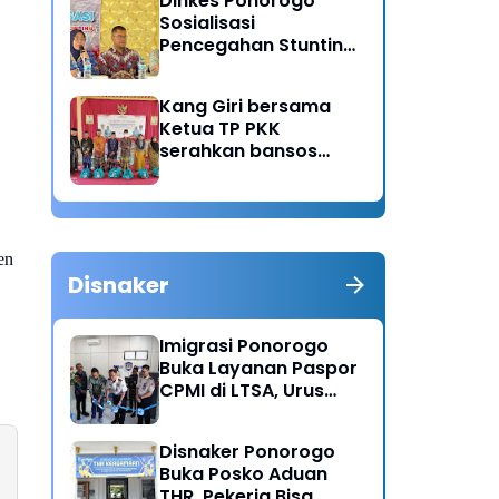
Dinkes Ponorogo
Sosialisasi
Pencegahan Stunting,
Dorong Ibu Hamil
Ciptakan Generasi
Kang Giri bersama
Emas
Ketua TP PKK
serahkan bansos
untuk warga desa
Sukorejo Ponorogo
en
Disnaker
Imigrasi Ponorogo
Buka Layanan Paspor
CPMI di LTSA, Urus
Dokumen Kini Lebih
Cepat dan Terpadu
Disnaker Ponorogo
Buka Posko Aduan
THR, Pekerja Bisa