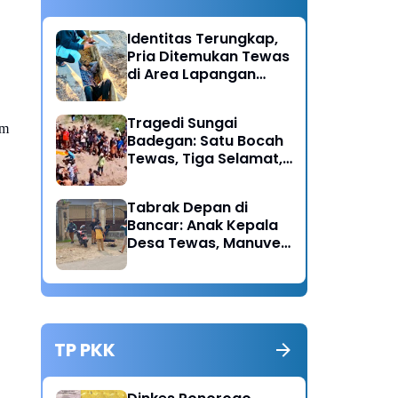
Identitas Terungkap,
Pria Ditemukan Tewas
di Area Lapangan
Kodim Diduga
Meninggal Akibat
Tragedi Sungai
Hipertensi
am
Badegan: Satu Bocah
Tewas, Tiga Selamat,
Pengawasan Orang
Tua Disorot
Tabrak Depan di
Bancar: Anak Kepala
Desa Tewas, Manuver
Mendadak Pick Up
Diduga Jadi Pemicu
TP PKK