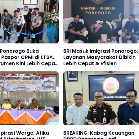
i Ponorogo Buka
BRI Masuk Imigrasi Ponorogo,
Paspor CPMI di LTSA,
Layanan Masyarakat Dibikin
umen Kini Lebih Cepat
Lebih Cepat & Efisien
padu
pirasi Warga, Atika
BREAKING: Kabag Keuangan