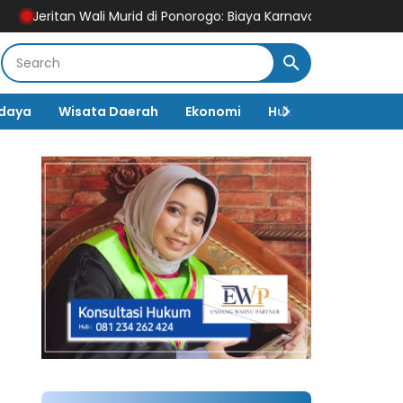
li Murid di Ponorogo: Biaya Karnaval HUT RI Tembus Rp250 Ribu,
daya
Wisata Daerah
Ekonomi
Hukum & Kriminal
minar
Sosial