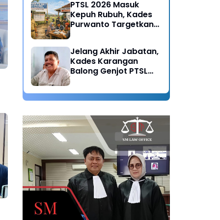
PTSL 2026 Masuk
Kepuh Rubuh, Kades
Purwanto Targetkan
Seluruh Tanah
Bersertifikat
Jelang Akhir Jabatan,
Kades Karangan
Balong Genjot PTSL
2026: Warisan Tertib
Administrasi untuk
Generasi Mendatang