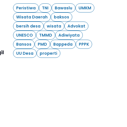
Peristiwa
TNI
Bawaslu
UMKM
Wisata Daerah
baksos
bersih desa
wisata
Advokat
UNESCO
TMMD
Adiwiyata
Bansos
PMD
Bappeda
PPPK
il
UU Desa
properti