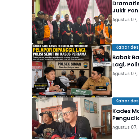
Dramatis
Jukir Po
Agustus 07,
Kabar de
Babak Ba
Lagi, Pol
Agustus 07,
Kabar de
Kades Ma
Pengucil
Agustus 07,