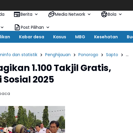
Jeritan Wa
da
Berita
Media Network
Bola
Post Pilihan
dikan
Kabar desa
Kasus
MBG
Kesehatan
Bu
info dan statistik
Penghijauan
Ponorogo
Sapto
se
ikan 1.100 Takjil Gratis,
 Sosial 2025
 baca