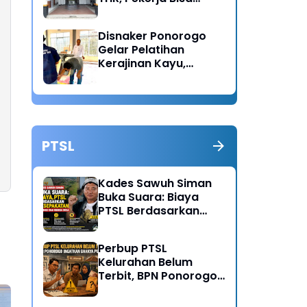
Lapor Jika Tak
Menerima Haknya
Disnaker Ponorogo
Gelar Pelatihan
Kerajinan Kayu,
Dorong Lahirnya
Wirausaha Baru
PTSL
Kades Sawuh Siman
Buka Suara: Biaya
PTSL Berdasarkan
Kesepakatan Pokmas
dan Warga Desa
Perbup PTSL
Kelurahan Belum
Terbit, BPN Ponorogo
Ingatkan Bahaya
Pungli