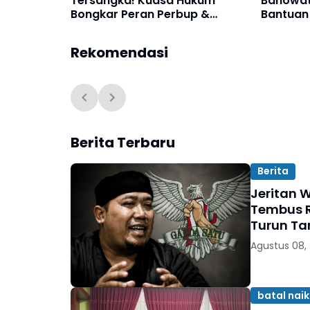
Tersangka! Kuasa Hukum
Banowati
Bongkar Peran Perbup &
Bantuan 
Appraisal: “Kami Uji Prosesnya”
Jalan
Rekomendasi
Berita Terbaru
Berita
Jeritan W
Tembus R
Turun T
Agustus 08,
batal naik