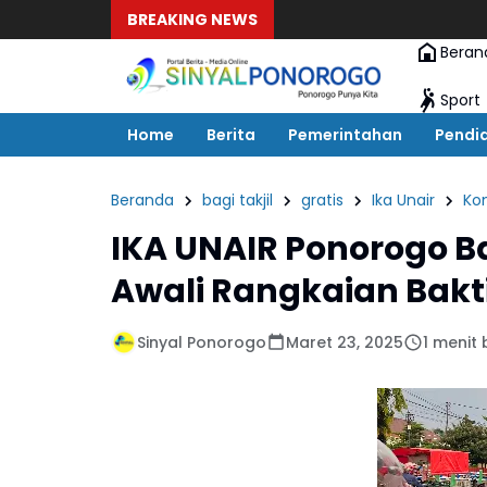
BREAKING NEWS
Beran
Sport
Home
Berita
Pemerintahan
Pendi
Beranda
bagi takjil
gratis
Ika Unair
Kom
IKA UNAIR Ponorogo Bag
Awali Rangkaian Bakti
Sinyal Ponorogo
Maret 23, 2025
1 menit