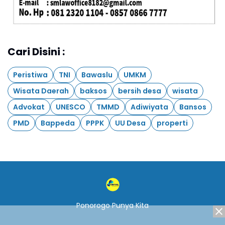
Cari Disini :
Peristiwa
TNI
Bawaslu
UMKM
Wisata Daerah
baksos
bersih desa
wisata
Advokat
UNESCO
TMMD
Adiwiyata
Bansos
PMD
Bappeda
PPPK
UU Desa
properti
Ponorogo Punya Kita