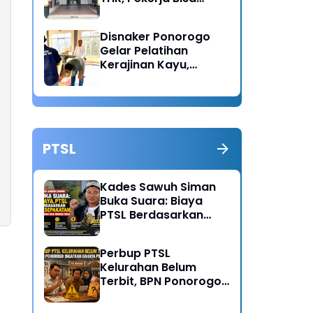
Lapor Jika Tak
Menerima Haknya
Disnaker Ponorogo
Gelar Pelatihan
Kerajinan Kayu,
Dorong Lahirnya
Wirausaha Baru
PTSL
Kades Sawuh Siman
Buka Suara: Biaya
PTSL Berdasarkan
Kesepakatan Pokmas
dan Warga Desa
Perbup PTSL
Kelurahan Belum
Terbit, BPN Ponorogo
Ingatkan Bahaya
Pungli