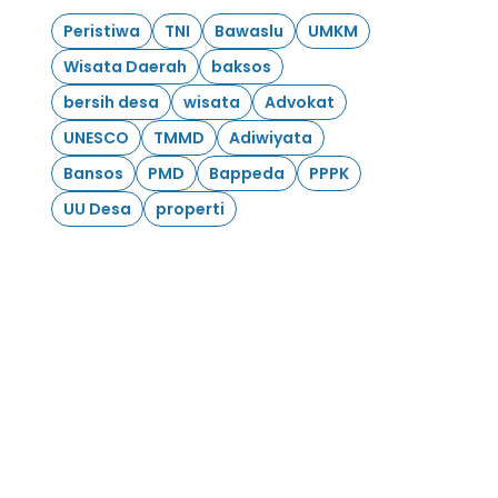
Peristiwa
TNI
Bawaslu
UMKM
Wisata Daerah
baksos
bersih desa
wisata
Advokat
UNESCO
TMMD
Adiwiyata
Bansos
PMD
Bappeda
PPPK
UU Desa
properti