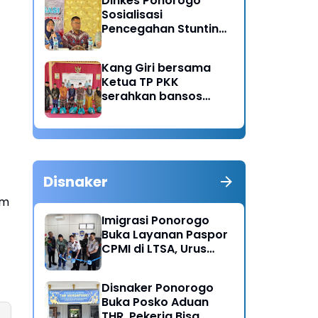
Dinkes Ponorogo
Sosialisasi
Pencegahan Stunting,
Dorong Ibu Hamil
Ciptakan Generasi
Kang Giri bersama
Emas
Ketua TP PKK
serahkan bansos
untuk warga desa
Sukorejo Ponorogo
Disnaker
am
Imigrasi Ponorogo
Buka Layanan Paspor
CPMI di LTSA, Urus
Dokumen Kini Lebih
Cepat dan Terpadu
Disnaker Ponorogo
Buka Posko Aduan
THR, Pekerja Bisa