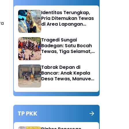
Identitas Terungkap,
Pria Ditemukan Tewas
ra
di Area Lapangan
Kodim Diduga
Meninggal Akibat
Tragedi Sungai
Hipertensi
Badegan: Satu Bocah
Tewas, Tiga Selamat,
Pengawasan Orang
Tua Disorot
Tabrak Depan di
Bancar: Anak Kepala
Desa Tewas, Manuver
Mendadak Pick Up
Diduga Jadi Pemicu
TP PKK