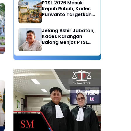
PTSL 2026 Masuk
Kepuh Rubuh, Kades
Purwanto Targetkan
Seluruh Tanah
Bersertifikat
Jelang Akhir Jabatan,
Kades Karangan
Balong Genjot PTSL
2026: Warisan Tertib
Administrasi untuk
Generasi Mendatang