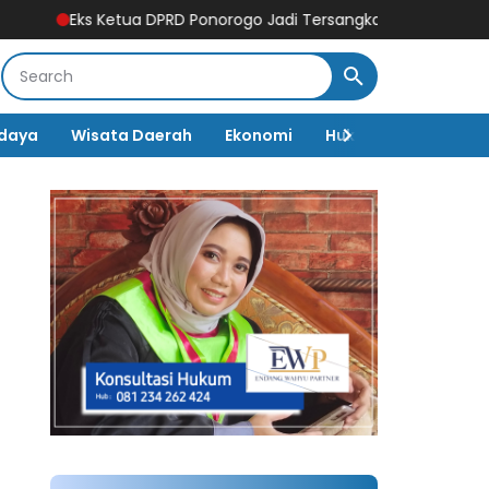
etua DPRD Ponorogo Jadi Tersangka! Kuasa Hukum Bongkar Peran 
daya
Wisata Daerah
Ekonomi
Hukum & Kriminal