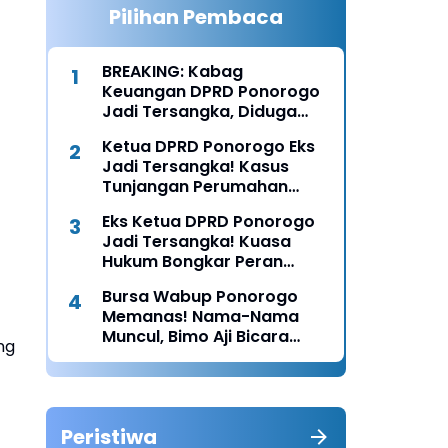
Pilihan Pembaca
BREAKING: Kabag
Keuangan DPRD Ponorogo
Jadi Tersangka, Diduga
Terima Fee 30%
Ketua DPRD Ponorogo Eks
Jadi Tersangka! Kasus
Tunjangan Perumahan
Makin Melebar
Eks Ketua DPRD Ponorogo
Jadi Tersangka! Kuasa
Hukum Bongkar Peran
Perbup & Appraisal: “Kami
Bursa Wabup Ponorogo
Uji Prosesnya”
Memanas! Nama-Nama
Muncul, Bimo Aji Bicara
ng
“Chemistry” dengan Bunda
Rita
Peristiwa