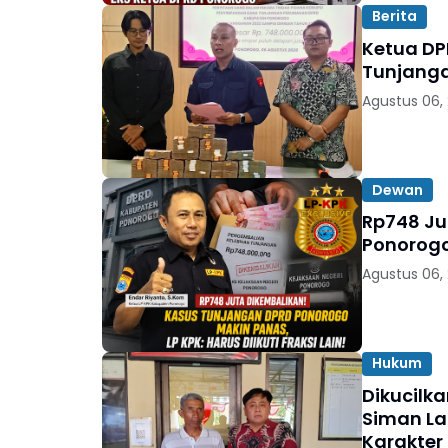
Berita
Ketua DP
Tunjang
Agustus 06,
Dewan
Rp748 Ju
Ponorogo 
Agustus 06,
Hukum
Dikucilk
Siman La
Karakter