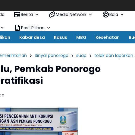
Eks K
da
Berita
Media Network
Bola
Post Pilihan
dikan
Kabar desa
Kasus
MBG
Kesehatan
Bu
emerintahan
Sinyal ponorogo
suap
tolak dan laporkan
ulu, Pemkab Ponorogo
atifikasi
ca