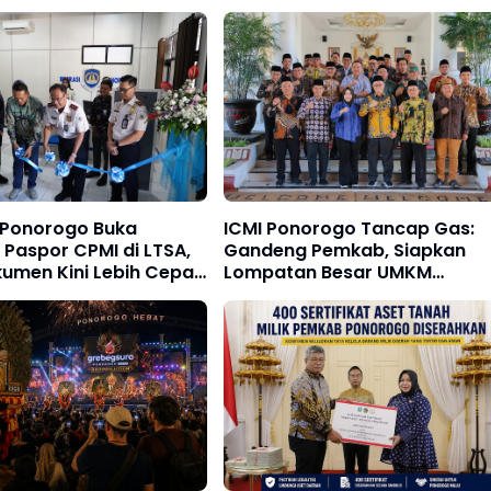
i Ponorogo Buka
ICMI Ponorogo Tancap Gas:
Paspor CPMI di LTSA,
Gandeng Pemkab, Siapkan
umen Kini Lebih Cepat
Lompatan Besar UMKM
padu
Berbasis Riset dan Inovasi