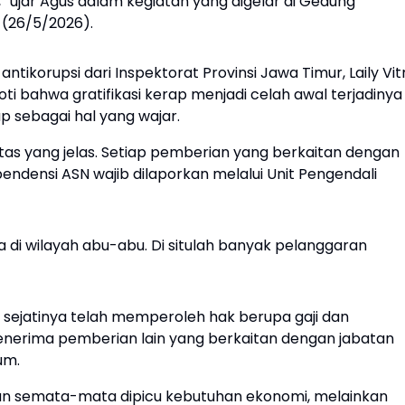
s,” ujar Agus dalam kegiatan yang digelar di Gedung
 (26/5/2026).
ntikorupsi dari Inspektorat Provinsi Jawa Timur, Laily Vit
i bahwa gratifikasi kerap menjadi celah awal terjadinya
p sebagai hal yang wajar.
atas yang jelas. Setiap pemberian yang berkaitan dengan
ndensi ASN wajib dilaporkan melalui Unit Pengendali
da di wilayah abu-abu. Di situlah banyak pelanggaran
sejatinya telah memperoleh hak berupa gaji dan
 menerima pemberian lain yang berkaitan dengan jabatan
um.
 bukan semata-mata dipicu kebutuhan ekonomi, melainkan