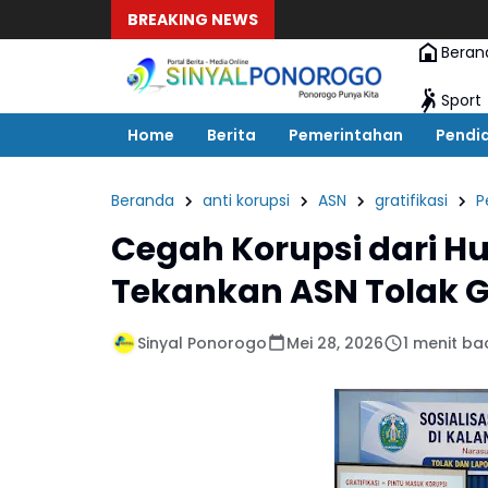
BREAKING NEWS
Beran
Sport
Home
Berita
Pemerintahan
Pendi
Beranda
anti korupsi
ASN
gratifikasi
P
Cegah Korupsi dari H
Tekankan ASN Tolak Gr
Sinyal Ponorogo
Mei 28, 2026
1 menit ba