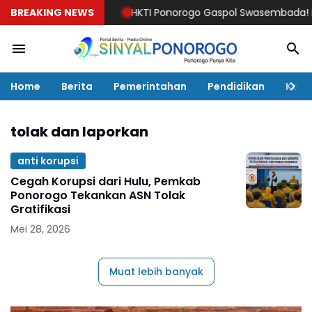
BREAKING NEWS
HKTI Ponorogo Gaspol Swasembada! Rakerc
Home
Berita
Pemerintahan
Pendidikan
Kaba
tolak dan laporkan
anti korupsi
Cegah Korupsi dari Hulu, Pemkab
Ponorogo Tekankan ASN Tolak
Gratifikasi
Mei 28, 2026
Muat lebih banyak