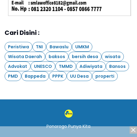
Cari Disini :
Peristiwa
TNI
Bawaslu
UMKM
Wisata Daerah
baksos
bersih desa
wisata
Advokat
UNESCO
TMMD
Adiwiyata
Bansos
PMD
Bappeda
PPPK
UU Desa
properti
Ponorogo Punya Kita