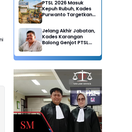
PTSL 2026 Masuk
Kepuh Rubuh, Kades
Purwanto Targetkan
Seluruh Tanah
Bersertifikat
Jelang Akhir Jabatan,
Kades Karangan
ni
Balong Genjot PTSL
2026: Warisan Tertib
Administrasi untuk
Generasi Mendatang