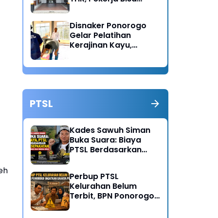
Lapor Jika Tak
Menerima Haknya
Disnaker Ponorogo
Gelar Pelatihan
Kerajinan Kayu,
Dorong Lahirnya
Wirausaha Baru
PTSL
Kades Sawuh Siman
Buka Suara: Biaya
PTSL Berdasarkan
Kesepakatan Pokmas
dan Warga Desa
leh
Perbup PTSL
Kelurahan Belum
Terbit, BPN Ponorogo
Ingatkan Bahaya
Pungli