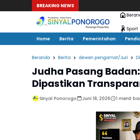
BREAKING NEWS
Beran
Sport
Home
Berita
Pemerintahan
Pendi
Beranda
Berita
dewan pengamat/Juri
D
Judha Pasang Badan: 
Dipastikan Transpara
Sinyal Ponorogo
Juni 18, 2026
1 menit b