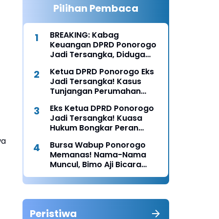
Pilihan Pembaca
BREAKING: Kabag
Keuangan DPRD Ponorogo
Jadi Tersangka, Diduga
Terima Fee 30%
Ketua DPRD Ponorogo Eks
Jadi Tersangka! Kasus
Tunjangan Perumahan
Makin Melebar
Eks Ketua DPRD Ponorogo
Jadi Tersangka! Kuasa
Hukum Bongkar Peran
Perbup & Appraisal: “Kami
wa
Bursa Wabup Ponorogo
Uji Prosesnya”
Memanas! Nama-Nama
Muncul, Bimo Aji Bicara
“Chemistry” dengan Bunda
Rita
Peristiwa