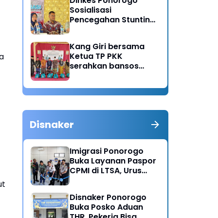
Dinkes Ponorogo
Sosialisasi
Pencegahan Stunting,
Dorong Ibu Hamil
Ciptakan Generasi
Kang Giri bersama
Emas
Ketua TP PKK
ga
serahkan bansos
untuk warga desa
Sukorejo Ponorogo
Disnaker
Imigrasi Ponorogo
Buka Layanan Paspor
CPMI di LTSA, Urus
Dokumen Kini Lebih
ut
Cepat dan Terpadu
Disnaker Ponorogo
Buka Posko Aduan
THR, Pekerja Bisa