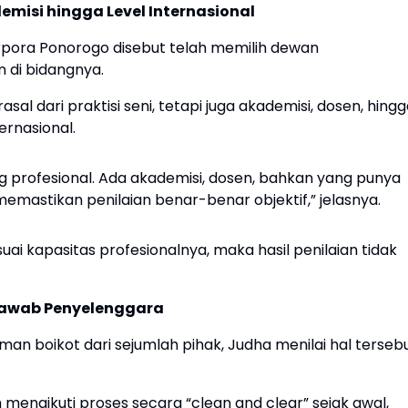
misi hingga Level Internasional
arpora Ponorogo disebut telah memilih dewan
 di bidangnya.
sal dari praktisi seni, tetapi juga akademisi, dosen, hing
ernasional.
profesional. Ada akademisi, dosen, bahkan yang punya
memastikan penilaian benar-benar objektif,” jelasnya.
suai kapasitas profesionalnya, maka hasil penilaian tidak
Jawab Penyelenggara
n boikot dari sejumlah pihak, Judha menilai hal terseb
mengikuti proses secara “clean and clear” sejak awal,