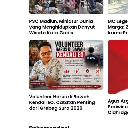
PSC Madiun, Miniatur Dunia
MC Lege
yang Menghidupkan Denyut
Marga: 
Wisata Kota Gadis
Irama P
Ponoro
Volunteer Harus di Bawah
Agus Ar
Kendali EO, Catatan Penting
Pariwisa
dari Grebeg Suro 2026
Olahraga
Berjuan