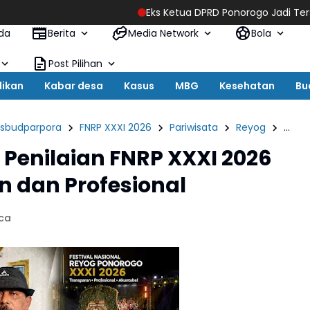
Eks Ketua DPRD Ponorogo Jadi Tersangka! Kuasa Huk
da
Berita
Media Network
Bola
Post Pilihan
dikan
Kabar desa
Kasus
MBG
Kesehatan
Bu
isbudparpora
FNRP XXXI 2026
Pariwisata
Reyog
Sinya
Penilaian FNRP XXXI 2026
n dan Profesional
aca