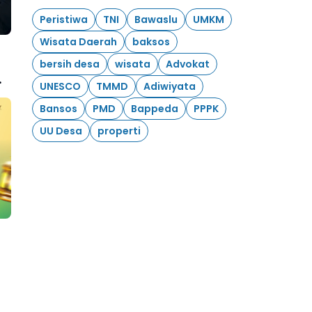
Peristiwa
TNI
Bawaslu
UMKM
Wisata Daerah
baksos
bersih desa
wisata
Advokat
UNESCO
TMMD
Adiwiyata
ya
Bansos
PMD
Bappeda
PPPK
UU Desa
properti