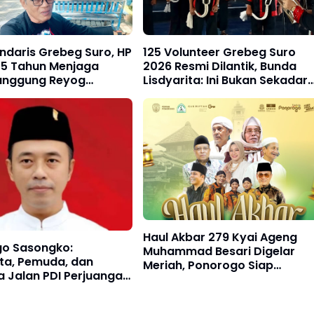
ndaris Grebeg Suro, HP
125 Volunteer Grebeg Suro
25 Tahun Menjaga
2026 Resmi Dilantik, Bunda
anggung Reyog
Lisdyarita: Ini Bukan Sekadar
go
Event, Tapi Wujud Cinta Buda
Haul Akbar 279 Kyai Ageng
go Sasongko:
Muhammad Besari Digelar
ta, Pemuda, dan
Meriah, Ponorogo Siap
 Jalan PDI Perjuangan
Diselimuti Doa dan
g Bersama Wong Cilik
Kebersamaan