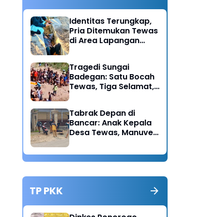
Identitas Terungkap,
Pria Ditemukan Tewas
di Area Lapangan
Kodim Diduga
Meninggal Akibat
Tragedi Sungai
Hipertensi
Badegan: Satu Bocah
Tewas, Tiga Selamat,
Pengawasan Orang
Tua Disorot
Tabrak Depan di
Bancar: Anak Kepala
Desa Tewas, Manuver
Mendadak Pick Up
Diduga Jadi Pemicu
TP PKK