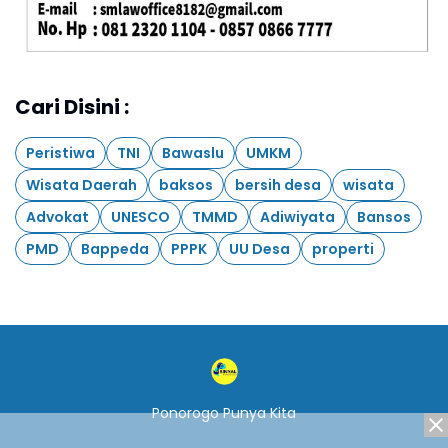
Cari Disini :
Peristiwa
TNI
Bawaslu
UMKM
Wisata Daerah
baksos
bersih desa
wisata
Advokat
UNESCO
TMMD
Adiwiyata
Bansos
PMD
Bappeda
PPPK
UU Desa
properti
Ponorogo Punya Kita