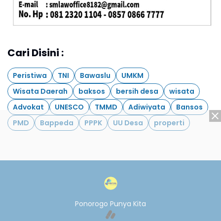
Cari Disini :
Peristiwa
TNI
Bawaslu
UMKM
Wisata Daerah
baksos
bersih desa
wisata
Advokat
UNESCO
TMMD
Adiwiyata
Bansos
PMD
Bappeda
PPPK
UU Desa
properti
Ponorogo Punya Kita