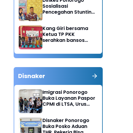
Dinkes Ponorogo
Sosialisasi
Pencegahan Stunting,
Dorong Ibu Hamil
Ciptakan Generasi
Kang Giri bersama
Emas
Ketua TP PKK
serahkan bansos
untuk warga desa
Sukorejo Ponorogo
Disnaker
Imigrasi Ponorogo
Buka Layanan Paspor
CPMI di LTSA, Urus
Dokumen Kini Lebih
Cepat dan Terpadu
Disnaker Ponorogo
Buka Posko Aduan
THR, Pekerja Bisa