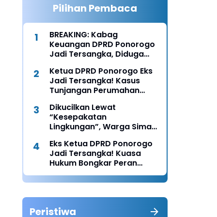
Pilihan Pembaca
BREAKING: Kabag
Keuangan DPRD Ponorogo
Jadi Tersangka, Diduga
Terima Fee 30%
Ketua DPRD Ponorogo Eks
Jadi Tersangka! Kasus
Tunjangan Perumahan
Makin Melebar
Dikucilkan Lewat
“Kesepakatan
Lingkungan”, Warga Siman
Lapor Polisi: Diduga Ada
Eks Ketua DPRD Ponorogo
Upaya Pembunuhan
Jadi Tersangka! Kuasa
Karakter
Hukum Bongkar Peran
Perbup & Appraisal: “Kami
Uji Prosesnya”
Peristiwa