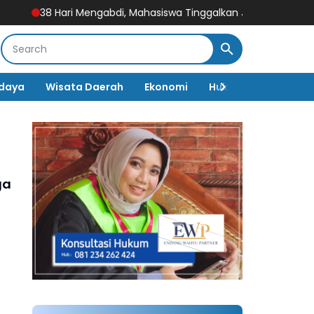
8 Hari Mengabdi, Mahasiswa Tinggalkan Jejak Besar di Wagirlor: UM
daya
Wisata Daerah
Ekonomi
Hukum & Kriminal
ga