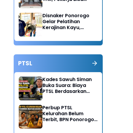
Lapor Jika Tak
Menerima Haknya
Disnaker Ponorogo
Gelar Pelatihan
Kerajinan Kayu,
Dorong Lahirnya
Wirausaha Baru
PTSL
Kades Sawuh Siman
Buka Suara: Biaya
PTSL Berdasarkan
Kesepakatan Pokmas
dan Warga Desa
Perbup PTSL
Kelurahan Belum
Terbit, BPN Ponorogo
Ingatkan Bahaya
Pungli