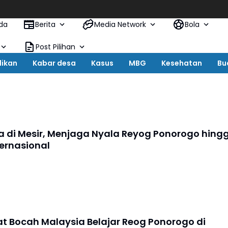
3
da
Berita
Media Network
Bola
Post Pilihan
dikan
Kabar desa
Kasus
MBG
Kesehatan
Bu
 di Mesir, Menjaga Nyala Reyog Ponorogo hing
ternasional
 Bocah Malaysia Belajar Reog Ponorogo di