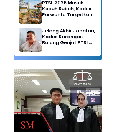
PTSL 2026 Masuk
Kepuh Rubuh, Kades
Purwanto Targetkan
Seluruh Tanah
Bersertifikat
Jelang Akhir Jabatan,
Kades Karangan
Balong Genjot PTSL
2026: Warisan Tertib
Administrasi untuk
Generasi Mendatang