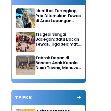
Identitas Terungkap,
Pria Ditemukan Tewas
di Area Lapangan
Kodim Diduga
Meninggal Akibat
Tragedi Sungai
Hipertensi
Badegan: Satu Bocah
Tewas, Tiga Selamat,
Pengawasan Orang
Tua Disorot
Tabrak Depan di
Bancar: Anak Kepala
Desa Tewas, Manuver
Mendadak Pick Up
Diduga Jadi Pemicu
TP PKK