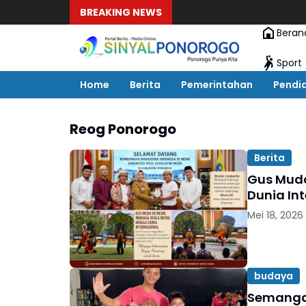
BREAKING NEWS
Beran
Sport
Home
Berita
Pemerintahan
Pendi
Reog Ponorogo
Berita
Gus Muda
Dunia In
Mei 18, 2026
budaya
Semangat