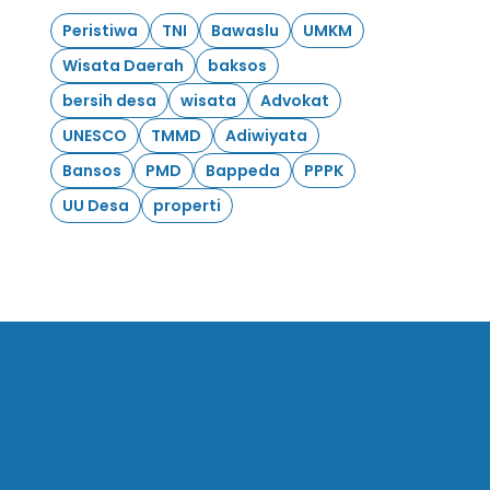
Peristiwa
TNI
Bawaslu
UMKM
Wisata Daerah
baksos
bersih desa
wisata
Advokat
UNESCO
TMMD
Adiwiyata
Bansos
PMD
Bappeda
PPPK
UU Desa
properti