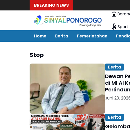
BREAKING NEWS
Beran
Sport
Home
Berita
Pemerintahan
Pendi
Stop
Berita
Dewan Pe
di MI Al 
Perlindu
Juni 23, 202
Berita
Gelomban