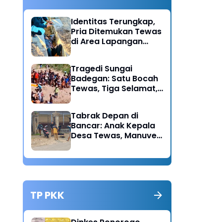
Identitas Terungkap,
Pria Ditemukan Tewas
di Area Lapangan
Kodim Diduga
Meninggal Akibat
Tragedi Sungai
Hipertensi
Badegan: Satu Bocah
Tewas, Tiga Selamat,
Pengawasan Orang
Tua Disorot
Tabrak Depan di
Bancar: Anak Kepala
Desa Tewas, Manuver
Mendadak Pick Up
Diduga Jadi Pemicu
TP PKK