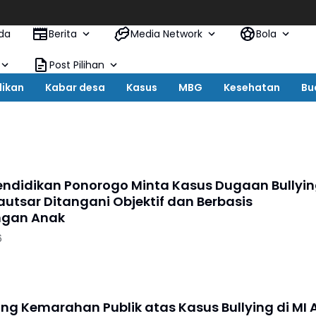
da
Berita
Media Network
Bola
Post Pilihan
dikan
Kabar desa
Kasus
MBG
Kesehatan
Bu
ndidikan Ponorogo Minta Kasus Dugaan Bullyi
Kautsar Ditangani Objektif dan Berbasis
ngan Anak
6
g Kemarahan Publik atas Kasus Bullying di MI A