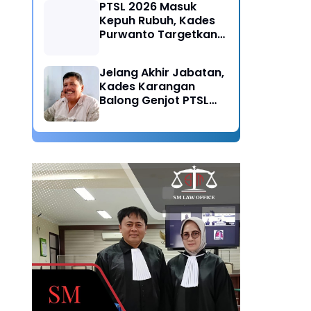
PTSL 2026 Masuk
Kepuh Rubuh, Kades
Purwanto Targetkan
Seluruh Tanah
Bersertifikat
Jelang Akhir Jabatan,
Kades Karangan
Balong Genjot PTSL
2026: Warisan Tertib
Administrasi untuk
Generasi Mendatang