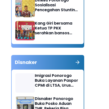
Dinkes Ponorogo
Sosialisasi
Pencegahan Stunting,
Dorong Ibu Hamil
Ciptakan Generasi
Kang Giri bersama
Emas
Ketua TP PKK
serahkan bansos
untuk warga desa
Sukorejo Ponorogo
Disnaker
Imigrasi Ponorogo
Buka Layanan Paspor
CPMI di LTSA, Urus
Dokumen Kini Lebih
Cepat dan Terpadu
Disnaker Ponorogo
Buka Posko Aduan
THR, Pekerja Bisa