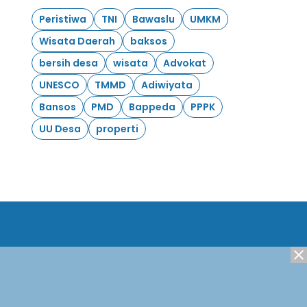
Peristiwa
TNI
Bawaslu
UMKM
Wisata Daerah
baksos
bersih desa
wisata
Advokat
UNESCO
TMMD
Adiwiyata
Bansos
PMD
Bappeda
PPPK
UU Desa
properti