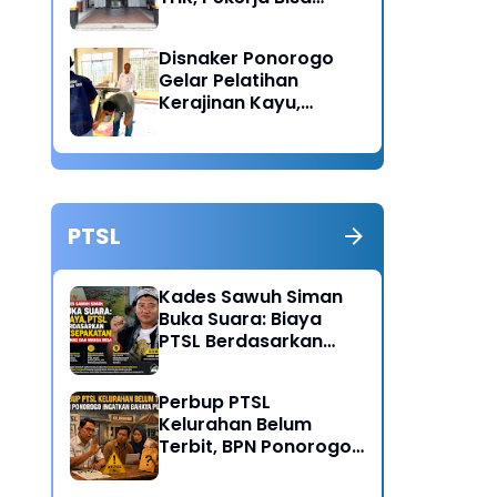
Lapor Jika Tak
Menerima Haknya
Disnaker Ponorogo
Gelar Pelatihan
Kerajinan Kayu,
Dorong Lahirnya
Wirausaha Baru
PTSL
Kades Sawuh Siman
Buka Suara: Biaya
PTSL Berdasarkan
Kesepakatan Pokmas
dan Warga Desa
Perbup PTSL
Kelurahan Belum
Terbit, BPN Ponorogo
Ingatkan Bahaya
Pungli