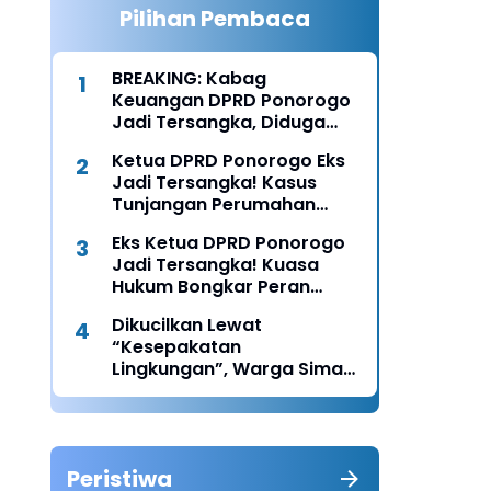
Pilihan Pembaca
BREAKING: Kabag
Keuangan DPRD Ponorogo
Jadi Tersangka, Diduga
Terima Fee 30%
Ketua DPRD Ponorogo Eks
Jadi Tersangka! Kasus
Tunjangan Perumahan
Makin Melebar
Eks Ketua DPRD Ponorogo
Jadi Tersangka! Kuasa
Hukum Bongkar Peran
Perbup & Appraisal: “Kami
Dikucilkan Lewat
Uji Prosesnya”
“Kesepakatan
Lingkungan”, Warga Siman
Lapor Polisi: Diduga Ada
Upaya Pembunuhan
Karakter
Peristiwa