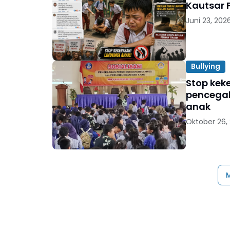
Kautsar 
Juni 23, 202
Bullying
Stop keke
pencegah
anak
Oktober 26,
M