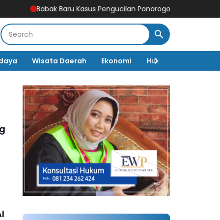
Babak Baru Kasus Pengucilan Ponorogo! Pelapor Dipanggil Lagi, P
daya
Wisata Daerah
Ekonomi
Hukum & Kriminal
ng
l