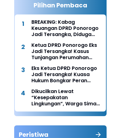
Pilihan Pembaca
BREAKING: Kabag
Keuangan DPRD Ponorogo
Jadi Tersangka, Diduga
Terima Fee 30%
Ketua DPRD Ponorogo Eks
Jadi Tersangka! Kasus
Tunjangan Perumahan
Makin Melebar
Eks Ketua DPRD Ponorogo
Jadi Tersangka! Kuasa
Hukum Bongkar Peran
Perbup & Appraisal: “Kami
Dikucilkan Lewat
Uji Prosesnya”
“Kesepakatan
Lingkungan”, Warga Siman
Lapor Polisi: Diduga Ada
Upaya Pembunuhan
Karakter
Peristiwa