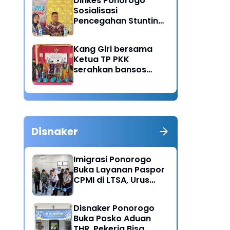
Dinkes Ponorogo
Sosialisasi
Pencegahan Stunting,
Dorong Ibu Hamil
Ciptakan Generasi
Kang Giri bersama
Emas
Ketua TP PKK
serahkan bansos
untuk warga desa
Sukorejo Ponorogo
Disnaker
Imigrasi Ponorogo
Buka Layanan Paspor
CPMI di LTSA, Urus
Dokumen Kini Lebih
Cepat dan Terpadu
Disnaker Ponorogo
Buka Posko Aduan
THR, Pekerja Bisa