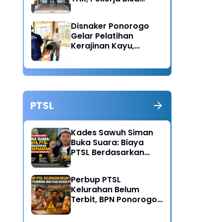
Lapor Jika Tak
Menerima Haknya
Disnaker Ponorogo
Gelar Pelatihan
Kerajinan Kayu,
Dorong Lahirnya
Wirausaha Baru
PTSL
Kades Sawuh Siman
Buka Suara: Biaya
PTSL Berdasarkan
Kesepakatan Pokmas
dan Warga Desa
Perbup PTSL
Kelurahan Belum
Terbit, BPN Ponorogo
Ingatkan Bahaya
Pungli