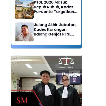
PTSL 2026 Masuk
Kepuh Rubuh, Kades
Purwanto Targetkan
Seluruh Tanah
Bersertifikat
Jelang Akhir Jabatan,
Kades Karangan
Balong Genjot PTSL
2026: Warisan Tertib
Administrasi untuk
Generasi Mendatang