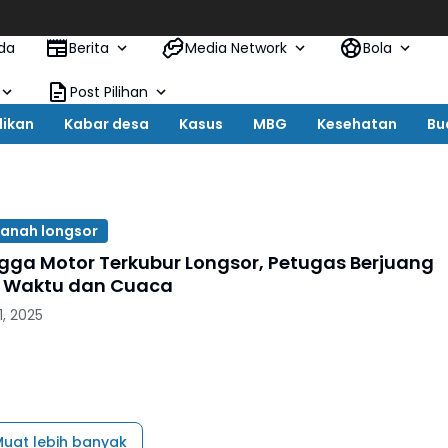
Kades
da
Berita
Media Network
Bola
Post Pilihan
dikan
Kabar desa
Kasus
MBG
Kesehatan
Bu
anah longsor
ngga Motor Terkubur Longsor, Petugas Berjuang
 Waktu dan Cuaca
, 2025
uat lebih banyak