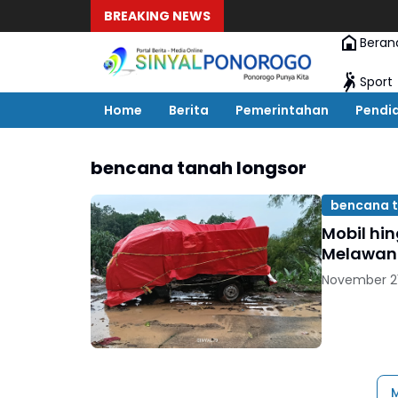
BREAKING NEWS
Beran
Sport
Home
Berita
Pemerintahan
Pendi
bencana tanah longsor
bencana t
Mobil hi
Melawan
November 21
M