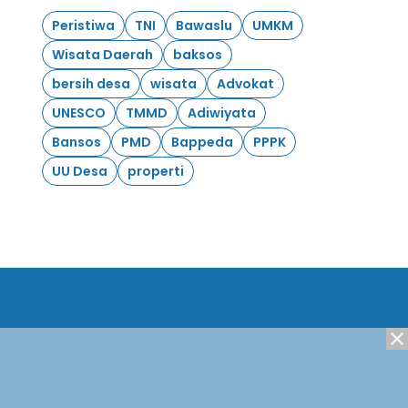
Peristiwa
TNI
Bawaslu
UMKM
Wisata Daerah
baksos
bersih desa
wisata
Advokat
UNESCO
TMMD
Adiwiyata
Bansos
PMD
Bappeda
PPPK
UU Desa
properti