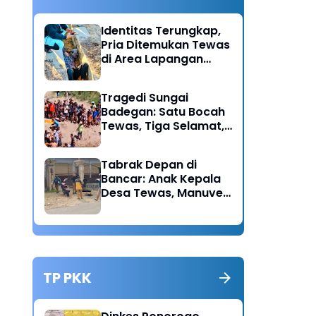
Identitas Terungkap,
Pria Ditemukan Tewas
di Area Lapangan
Kodim Diduga
Meninggal Akibat
Tragedi Sungai
Hipertensi
Badegan: Satu Bocah
Tewas, Tiga Selamat,
Pengawasan Orang
Tua Disorot
Tabrak Depan di
Bancar: Anak Kepala
Desa Tewas, Manuver
Mendadak Pick Up
Diduga Jadi Pemicu
TP PKK