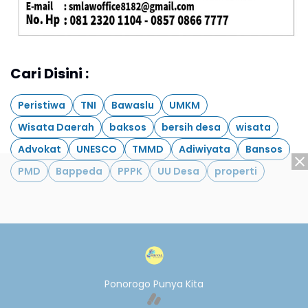
Cari Disini :
Peristiwa
TNI
Bawaslu
UMKM
Wisata Daerah
baksos
bersih desa
wisata
Advokat
UNESCO
TMMD
Adiwiyata
Bansos
PMD
Bappeda
PPPK
UU Desa
properti
Ponorogo Punya Kita