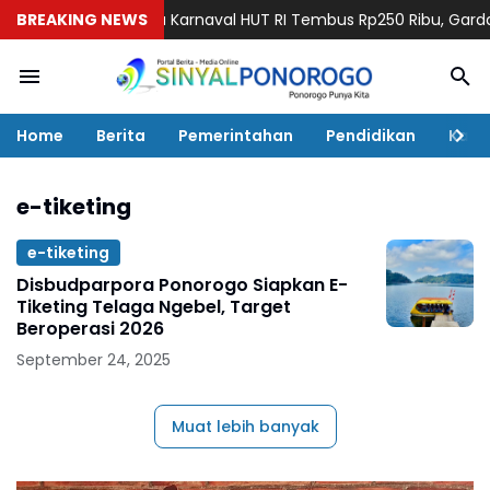
di Ponorogo: Biaya Karnaval HUT RI Tembus Rp250 Ribu, Garda Sa
BREAKING NEWS
Home
Berita
Pemerintahan
Pendidikan
Kaba
e-tiketing
e-tiketing
Disbudparpora Ponorogo Siapkan E-
Tiketing Telaga Ngebel, Target
Beroperasi 2026
September 24, 2025
Muat lebih banyak