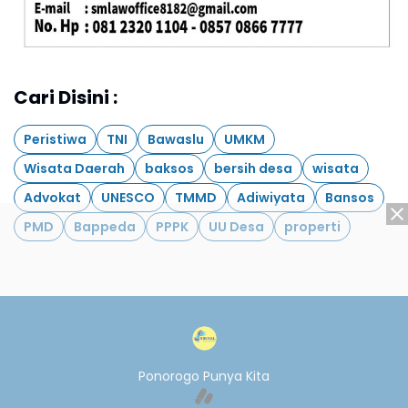
Cari Disini :
Peristiwa
TNI
Bawaslu
UMKM
Wisata Daerah
baksos
bersih desa
wisata
Advokat
UNESCO
TMMD
Adiwiyata
Bansos
PMD
Bappeda
PPPK
UU Desa
properti
Ponorogo Punya Kita