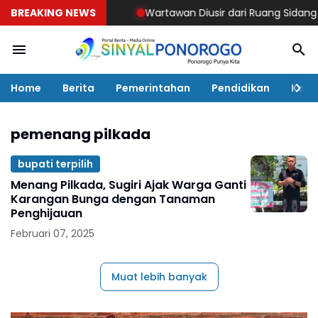
BREAKING NEWS
Wartawan Diusir dari Ruang Sidang PN
Home
Berita
Pemerintahan
Pendidikan
Kaba
pemenang pilkada
bupati terpilih
Menang Pilkada, Sugiri Ajak Warga Ganti
Karangan Bunga dengan Tanaman
Penghijauan
Februari 07, 2025
Muat lebih banyak