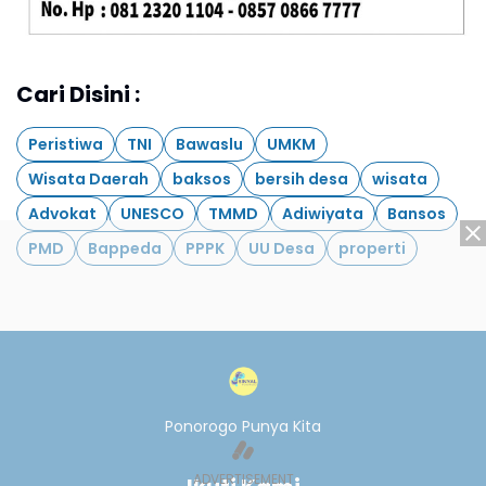
Cari Disini :
Peristiwa
TNI
Bawaslu
UMKM
Wisata Daerah
baksos
bersih desa
wisata
Advokat
UNESCO
TMMD
Adiwiyata
Bansos
PMD
Bappeda
PPPK
UU Desa
properti
Ponorogo Punya Kita