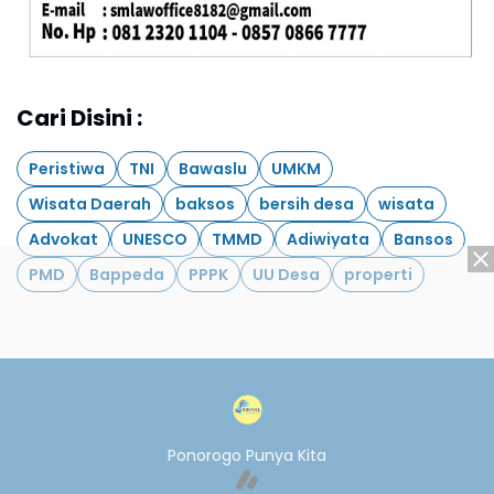
Cari Disini :
Peristiwa
TNI
Bawaslu
UMKM
Wisata Daerah
baksos
bersih desa
wisata
Advokat
UNESCO
TMMD
Adiwiyata
Bansos
PMD
Bappeda
PPPK
UU Desa
properti
Ponorogo Punya Kita