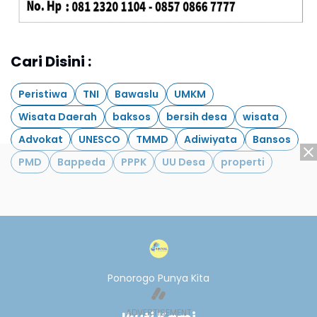
Cari Disini :
Peristiwa
TNI
Bawaslu
UMKM
Wisata Daerah
baksos
bersih desa
wisata
Advokat
UNESCO
TMMD
Adiwiyata
Bansos
PMD
Bappeda
PPPK
UU Desa
properti
Ponorogo Punya Kita