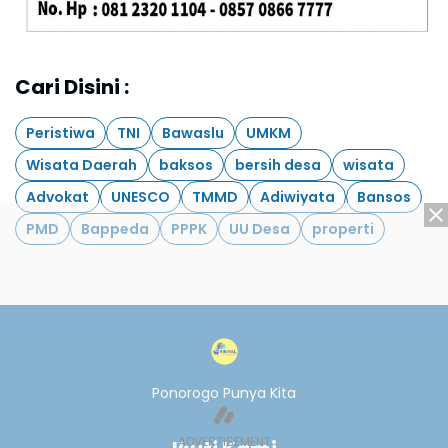
Cari Disini :
Peristiwa
TNI
Bawaslu
UMKM
Wisata Daerah
baksos
bersih desa
wisata
Advokat
UNESCO
TMMD
Adiwiyata
Bansos
PMD
Bappeda
PPPK
UU Desa
properti
Ponorogo Punya Kita