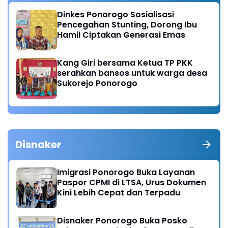
Dinkes Ponorogo Sosialisasi
Pencegahan Stunting, Dorong Ibu
Hamil Ciptakan Generasi Emas
Kang Giri bersama Ketua TP PKK
serahkan bansos untuk warga desa
Sukorejo Ponorogo
Disnaker
Imigrasi Ponorogo Buka Layanan
Paspor CPMI di LTSA, Urus Dokumen
Kini Lebih Cepat dan Terpadu
Disnaker Ponorogo Buka Posko