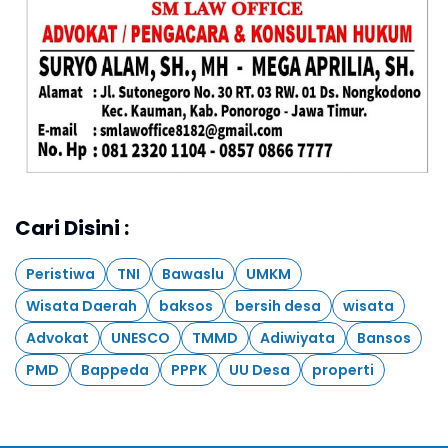
Cari Disini :
Peristiwa
TNI
Bawaslu
UMKM
Wisata Daerah
baksos
bersih desa
wisata
Advokat
UNESCO
TMMD
Adiwiyata
Bansos
PMD
Bappeda
PPPK
UU Desa
properti