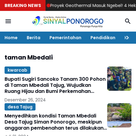
BREAKING NEWS
Proyek Geothermal Masuk Ngebel! 4 Hektar La
Home
Berita
Pemerintahan
Pendidikan
Kaba
taman Mbedali
kwarcab
Bupati Sugiri Sancoko Tanam 300 Pohon
di Taman Mbedali Tajug, Wujudkan
Ruang Hijau dan Bumi Perkemahan
Berkelanjutan
Desember 26, 2024
desa Tajug
Menyedihkan kondisi Taman Mbedali
Desa Tajug Siman Ponorogo, meskipun
anggaran pembenahan terus dilakukan
oleh Pemdes