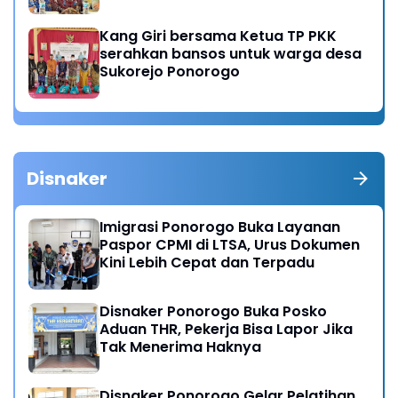
Kang Giri bersama Ketua TP PKK
serahkan bansos untuk warga desa
Sukorejo Ponorogo
Disnaker
Imigrasi Ponorogo Buka Layanan
Paspor CPMI di LTSA, Urus Dokumen
Kini Lebih Cepat dan Terpadu
Disnaker Ponorogo Buka Posko
Aduan THR, Pekerja Bisa Lapor Jika
Tak Menerima Haknya
Disnaker Ponorogo Gelar Pelatihan