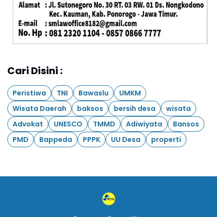
Cari Disini :
Peristiwa
TNI
Bawaslu
UMKM
Wisata Daerah
baksos
bersih desa
wisata
Advokat
UNESCO
TMMD
Adiwiyata
Bansos
PMD
Bappeda
PPPK
UU Desa
properti