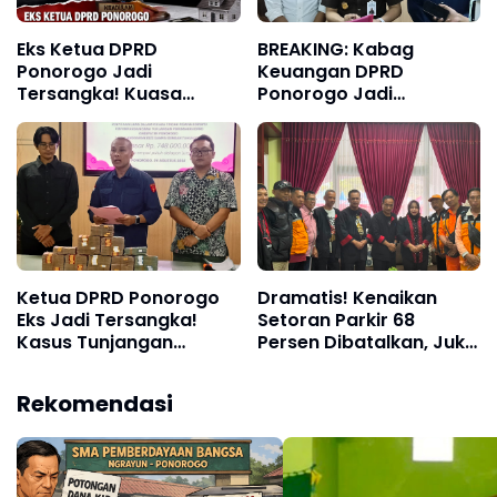
Eks Ketua DPRD
BREAKING: Kabag
Ponorogo Jadi
Keuangan DPRD
Tersangka! Kuasa
Ponorogo Jadi
Hukum Bongkar Peran
Tersangka, Diduga
Perbup & Appraisal:
Terima Fee 30%
“Kami Uji Prosesnya”
Ketua DPRD Ponorogo
Dramatis! Kenaikan
Eks Jadi Tersangka!
Setoran Parkir 68
Kasus Tunjangan
Persen Dibatalkan, Jukir
Perumahan Makin
Ponorogo Menang
Melebar
Setelah Ancam Demo
Rekomendasi