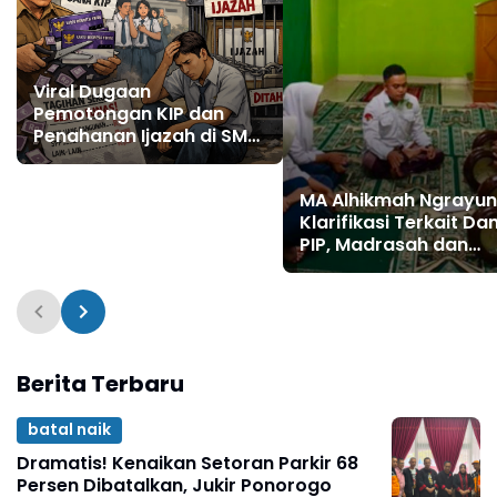
Viral Dugaan
Pemotongan KIP dan
Penahanan Ijazah di SMA
PB Ngrayun, Sekolah
Buka Suara
MA Alhikmah Ngrayun
Klarifikasi Terkait Da
PIP, Madrasah dan
Yayasan Klaim Juga
Bantu Siswa Kurang
Mampu
Berita Terbaru
batal naik
Dramatis! Kenaikan Setoran Parkir 68
Persen Dibatalkan, Jukir Ponorogo