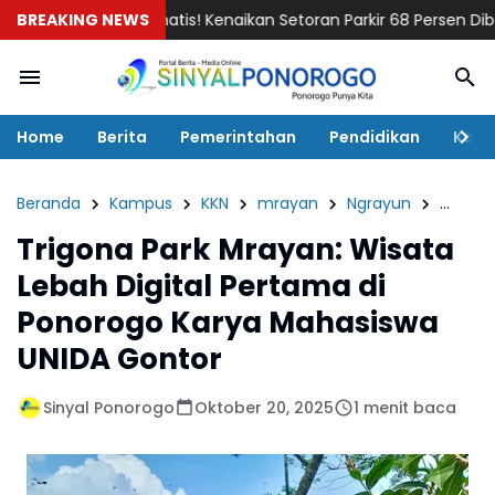
BREAKING NEWS
Dramatis! Kenaikan Setoran Parkir 68 Persen Dibatalkan, J
Home
Berita
Pemerintahan
Pendidikan
Kaba
Beranda
Kampus
KKN
mrayan
Ngrayun
Sinyal
Trigona Park Mrayan: Wisata
Lebah Digital Pertama di
Ponorogo Karya Mahasiswa
UNIDA Gontor
Sinyal Ponorogo
Oktober 20, 2025
1 menit baca