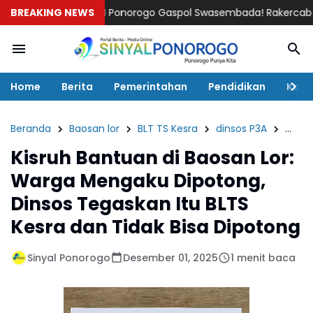
BREAKING NEWS
HKTI Ponorogo Gaspol Swasembada! Rakercab 2026–2030 Fo
Home
Berita
Pemerintahan
Pendidikan
Kaba
Beranda
Baosan lor
BLT TS Kesra
dinsos P3A
Kabar
Kisruh Bantuan di Baosan Lor:
Warga Mengaku Dipotong,
Dinsos Tegaskan Itu BLTS
Kesra dan Tidak Bisa Dipotong
Sinyal Ponorogo
Desember 01, 2025
1 menit baca