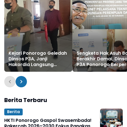
Kejari Ponorogo Geledah
Sengketa Hak Asuh B
Dinsos P3A, Janji
Berakhir Damai, Dins
Hakordia Langsung
P3A Ponorogo Berpe
Dibuktikan
Penting dalam Medias
Berita Terbaru
Berita
HKTI Ponorogo Gaspol Swasembada!
Rakercab 2026–2030 Fokus Pangkas