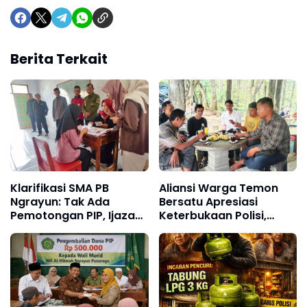
Berita Terkait
Klarifikasi SMA PB
Aliansi Warga Temon
Ngrayun: Tak Ada
Bersatu Apresiasi
Pemotongan PIP, Ijazah
Keterbukaan Polisi,
Juga Tidak Pernah
Kasus Dugaan Korupsi
Ditahan
Disebut Makin
Mengerucut