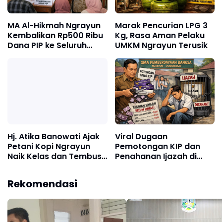
MA Al-Hikmah Ngrayun
Marak Pencurian LPG 3
Kembalikan Rp500 Ribu
Kg, Rasa Aman Pelaku
Dana PIP ke Seluruh
UMKM Ngrayun Terusik
Penerima
Viral Dugaan
Hj. Atika Banowati Ajak
Pemotongan KIP dan
Petani Kopi Ngrayun
Penahanan Ijazah di
Naik Kelas dan Tembus
SMA PB Ngrayun,
Pasar Global
Sekolah Buka Suara
Rekomendasi