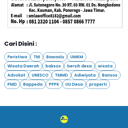
Cari Disini :
Peristiwa
TNI
Bawaslu
UMKM
Wisata Daerah
baksos
bersih desa
wisata
Advokat
UNESCO
TMMD
Adiwiyata
Bansos
PMD
Bappeda
PPPK
UU Desa
properti