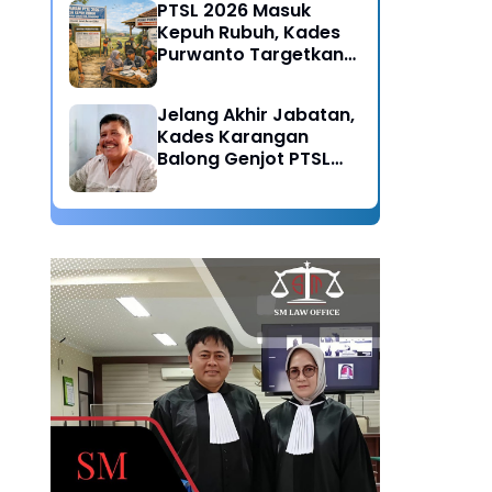
PTSL 2026 Masuk
Kepuh Rubuh, Kades
Purwanto Targetkan
Seluruh Tanah
Bersertifikat
Jelang Akhir Jabatan,
Kades Karangan
Balong Genjot PTSL
2026: Warisan Tertib
Administrasi untuk
Generasi Mendatang