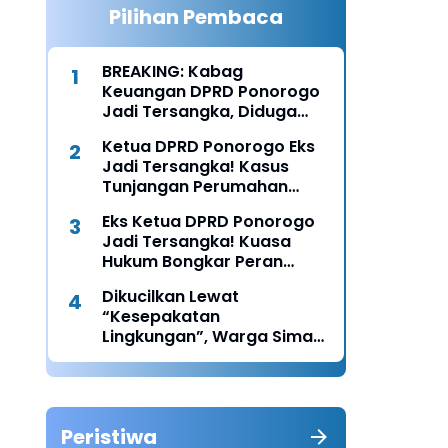
Pilihan Pembaca
BREAKING: Kabag
Keuangan DPRD Ponorogo
Jadi Tersangka, Diduga
Terima Fee 30%
Ketua DPRD Ponorogo Eks
Jadi Tersangka! Kasus
Tunjangan Perumahan
Makin Melebar
Eks Ketua DPRD Ponorogo
Jadi Tersangka! Kuasa
Hukum Bongkar Peran
Perbup & Appraisal: “Kami
Dikucilkan Lewat
Uji Prosesnya”
“Kesepakatan
Lingkungan”, Warga Siman
Lapor Polisi: Diduga Ada
Upaya Pembunuhan
Karakter
Peristiwa