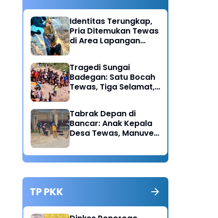
Identitas Terungkap,
Pria Ditemukan Tewas
di Area Lapangan
Kodim Diduga
Meninggal Akibat
Tragedi Sungai
Hipertensi
Badegan: Satu Bocah
Tewas, Tiga Selamat,
Pengawasan Orang
Tua Disorot
Tabrak Depan di
Bancar: Anak Kepala
Desa Tewas, Manuver
Mendadak Pick Up
Diduga Jadi Pemicu
TP PKK