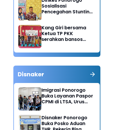
Dinkes Ponorogo
Sosialisasi
Pencegahan Stunting,
Dorong Ibu Hamil
Ciptakan Generasi
Kang Giri bersama
Emas
Ketua TP PKK
serahkan bansos
untuk warga desa
Sukorejo Ponorogo
Disnaker
Imigrasi Ponorogo
Buka Layanan Paspor
CPMI di LTSA, Urus
Dokumen Kini Lebih
Cepat dan Terpadu
Disnaker Ponorogo
Buka Posko Aduan
THR, Pekerja Bisa