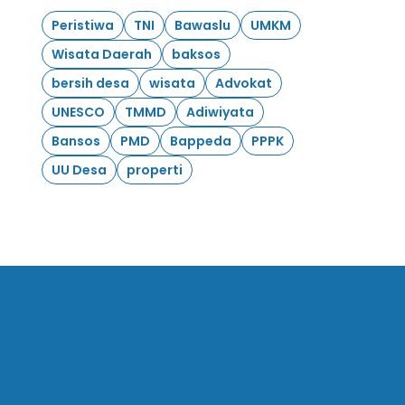
Peristiwa
TNI
Bawaslu
UMKM
Wisata Daerah
baksos
bersih desa
wisata
Advokat
UNESCO
TMMD
Adiwiyata
Bansos
PMD
Bappeda
PPPK
UU Desa
properti