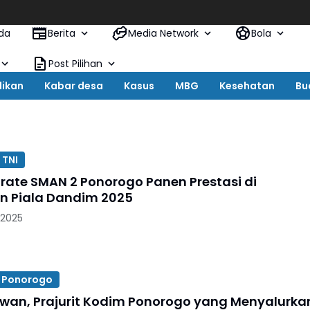
da
Berita
Media Network
Bola
Post Pilihan
dikan
Kabar desa
Kasus
MBG
Kesehatan
Bu
 TNI
arate SMAN 2 Ponorogo Panen Prestasi di
n Piala Dandim 2025
 2025
 Ponorogo
dwan, Prajurit Kodim Ponorogo yang Menyalurka