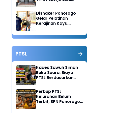
Lapor Jika Tak
Menerima Haknya
Disnaker Ponorogo
Gelar Pelatihan
Kerajinan Kayu,
Dorong Lahirnya
Wirausaha Baru
PTSL
Kades Sawuh Siman
Buka Suara: Biaya
PTSL Berdasarkan
Kesepakatan Pokmas
dan Warga Desa
Perbup PTSL
Kelurahan Belum
Terbit, BPN Ponorogo
Ingatkan Bahaya
Pungli