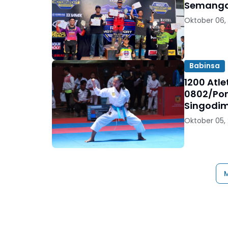
Semangat
Oktober 06,
Babinsa
1200 Atl
0802/Pon
Singodi
Oktober 05,
M