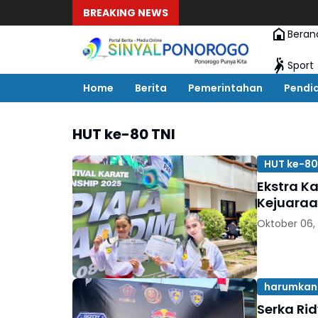
BREAKING NEWS
Beran
Sport
Home
Berita
Pemerintahan
Pendi
HUT ke-80 TNI
HUT ke-80
Ekstra K
Kejuaraa
Oktober 06,
harumkan
Serka Ri