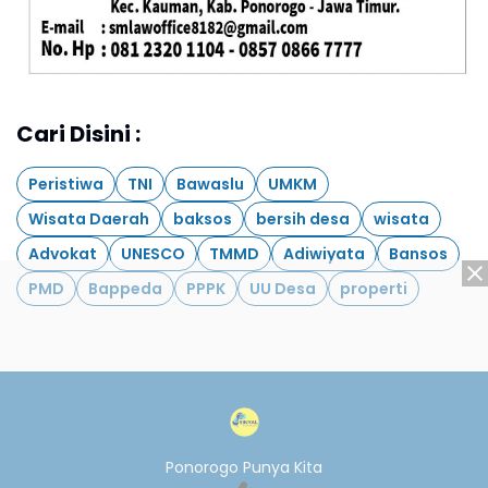
Cari Disini :
Peristiwa
TNI
Bawaslu
UMKM
Wisata Daerah
baksos
bersih desa
wisata
Advokat
UNESCO
TMMD
Adiwiyata
Bansos
PMD
Bappeda
PPPK
UU Desa
properti
Ponorogo Punya Kita