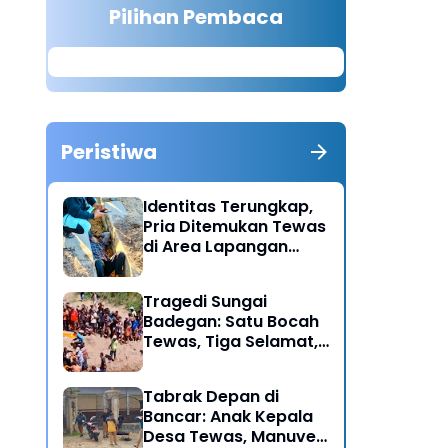
Pilihan Pembaca
Peristiwa
Identitas Terungkap,
Pria Ditemukan Tewas
di Area Lapangan
Kodim Diduga
Meninggal Akibat
Tragedi Sungai
Hipertensi
Badegan: Satu Bocah
Tewas, Tiga Selamat,
Pengawasan Orang
Tua Disorot
Tabrak Depan di
Bancar: Anak Kepala
Desa Tewas, Manuver