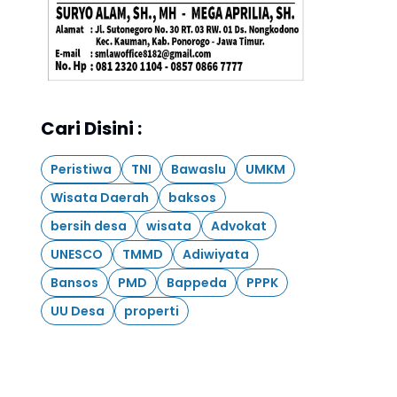
Cari Disini :
Peristiwa
TNI
Bawaslu
UMKM
Wisata Daerah
baksos
bersih desa
wisata
Advokat
UNESCO
TMMD
Adiwiyata
Bansos
PMD
Bappeda
PPPK
UU Desa
properti