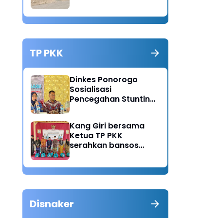
Mendadak Pick Up
Diduga Jadi Pemicu
TP PKK
Dinkes Ponorogo
Sosialisasi
Pencegahan Stunting,
Dorong Ibu Hamil
Ciptakan Generasi
Kang Giri bersama
Emas
Ketua TP PKK
serahkan bansos
untuk warga desa
Sukorejo Ponorogo
Disnaker