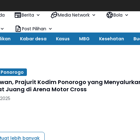
da
Berita
Media Network
Bola
Post Pilihan
dikan
Kabar desa
Kasus
MBG
Kesehatan
Bu
 Ponorogo
dwan, Prajurit Kodim Ponorogo yang Menyalurka
 Juang di Arena Motor Cross
 2025
uat lebih banyak