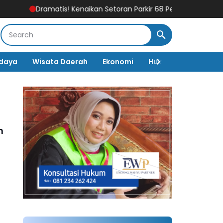
Dramatis! Kenaikan Setoran Parkir 68 Persen Dibatalkan, Juk
daya
Wisata Daerah
Ekonomi
Hukum & Kriminal
n