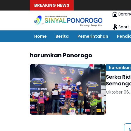
BREAKING NEWS
Beran
Sport
Home
Berita
Pemerintahan
Pendi
harumkan Ponorogo
harumkan
Serka Ri
Semangat
Oktober 06,
M