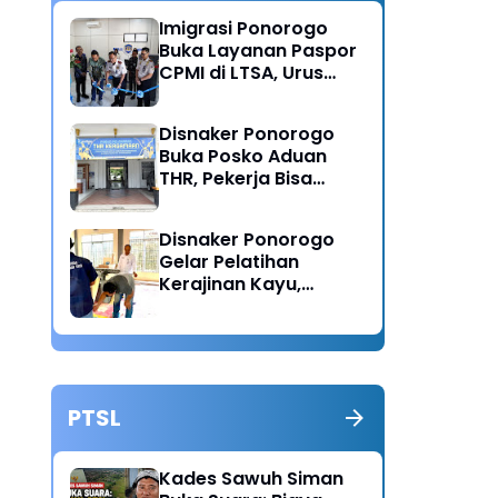
Imigrasi Ponorogo
Buka Layanan Paspor
CPMI di LTSA, Urus
Dokumen Kini Lebih
Cepat dan Terpadu
Disnaker Ponorogo
Buka Posko Aduan
THR, Pekerja Bisa
Lapor Jika Tak
Menerima Haknya
Disnaker Ponorogo
Gelar Pelatihan
Kerajinan Kayu,
Dorong Lahirnya
Wirausaha Baru
PTSL
Kades Sawuh Siman