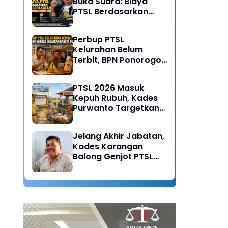
Buka Suara: Biaya
PTSL Berdasarkan
Kesepakatan Pokmas
dan Warga Desa
Perbup PTSL
Kelurahan Belum
Terbit, BPN Ponorogo
Ingatkan Bahaya
Pungli
PTSL 2026 Masuk
Kepuh Rubuh, Kades
Purwanto Targetkan
Seluruh Tanah
Bersertifikat
Jelang Akhir Jabatan,
Kades Karangan
Balong Genjot PTSL
2026: Warisan Tertib
Administrasi untuk
Generasi Mendatang