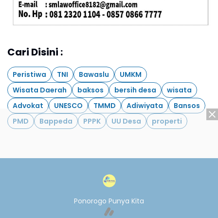
Cari Disini :
Peristiwa
TNI
Bawaslu
UMKM
Wisata Daerah
baksos
bersih desa
wisata
Advokat
UNESCO
TMMD
Adiwiyata
Bansos
PMD
Bappeda
PPPK
UU Desa
properti
Ponorogo Punya Kita