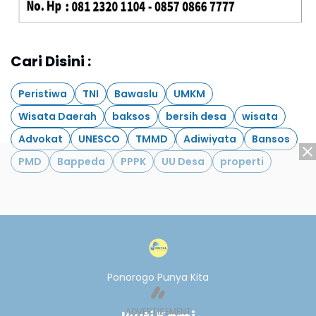
Cari Disini :
Peristiwa
TNI
Bawaslu
UMKM
Wisata Daerah
baksos
bersih desa
wisata
Advokat
UNESCO
TMMD
Adiwiyata
Bansos
PMD
Bappeda
PPPK
UU Desa
properti
Ponorogo Punya Kita