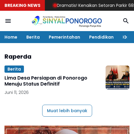
BREAKING NEWS
Dramatis! Kenaikan Setoran Parkir 68 Pe
Home
Berita
Pemerintahan
Pendidikan
Kaba
Raperda
Berita
Lima Desa Persiapan di Ponorogo
Menuju Status Definitif
Juni 11, 2026
Muat lebih banyak