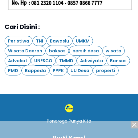
Cari Disini :
Peristiwa
TNI
Bawaslu
UMKM
Wisata Daerah
baksos
bersih desa
wisata
Advokat
UNESCO
TMMD
Adiwiyata
Bansos
PMD
Bappeda
PPPK
UU Desa
properti
Ponorogo Punya Kita