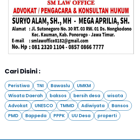
Cari Disini :
Peristiwa
TNI
Bawaslu
UMKM
Wisata Daerah
baksos
bersih desa
wisata
Advokat
UNESCO
TMMD
Adiwiyata
Bansos
PMD
Bappeda
PPPK
UU Desa
properti