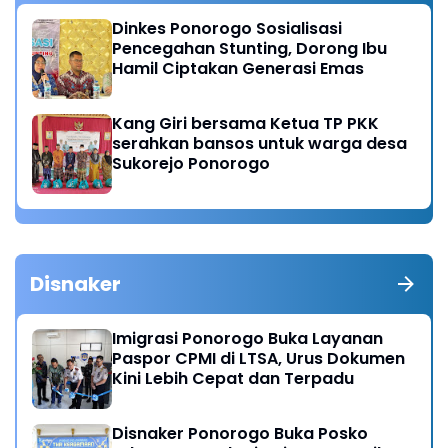
Dinkes Ponorogo Sosialisasi
Pencegahan Stunting, Dorong Ibu
Hamil Ciptakan Generasi Emas
Kang Giri bersama Ketua TP PKK
serahkan bansos untuk warga desa
Sukorejo Ponorogo
Disnaker
Imigrasi Ponorogo Buka Layanan
Paspor CPMI di LTSA, Urus Dokumen
Kini Lebih Cepat dan Terpadu
Disnaker Ponorogo Buka Posko