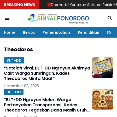
BREAKING NEWS
Dramatis! Kenaikan Setoran Parkir 68 Pe
Home
Berita
Pemerintahan
Pendidikan
Kaba
Theodoros
BLT -DD
“Setelah Viral, BLT-DD Ngrayun Akhirnya
Cair: Warga Sumringah, Kades
Theodoros Minta Maaf”
Desember 03, 2025
BLT-DD
“BLT-DD Ngrayun Molor, Warga
Pertanyakan Transparansi; Kades
Theodoros Tegaskan Dana Masih Utuh
dan Siap Dicairkan”