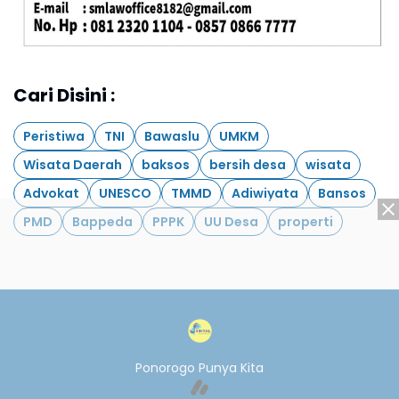
Cari Disini :
Peristiwa
TNI
Bawaslu
UMKM
Wisata Daerah
baksos
bersih desa
wisata
Advokat
UNESCO
TMMD
Adiwiyata
Bansos
PMD
Bappeda
PPPK
UU Desa
properti
Ponorogo Punya Kita