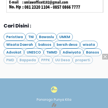
Cari Disini :
Peristiwa
TNI
Bawaslu
UMKM
Wisata Daerah
baksos
bersih desa
wisata
Advokat
UNESCO
TMMD
Adiwiyata
Bansos
PMD
Bappeda
PPPK
UU Desa
properti
Ponorogo Punya Kita