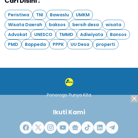
Cari Disini :
Peristiwa
TNI
Bawaslu
UMKM
Wisata Daerah
baksos
bersih desa
wisata
Advokat
UNESCO
TMMD
Adiwiyata
Bansos
PMD
Bappeda
PPPK
UU Desa
properti
Ponorogo Punya Kita
Ikuti Kami