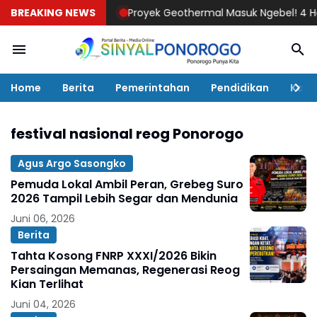
BREAKING NEWS
Proyek Geothermal Masuk Ngebel! 4 Hektar 
Home
Berita
Pemerintahan
Pendidikan
Kaba
festival nasional reog Ponorogo
Agus Argo Sasongko
Pemuda Lokal Ambil Peran, Grebeg Suro
2026 Tampil Lebih Segar dan Mendunia
Juni 06, 2026
Berita
Tahta Kosong FNRP XXXI/2026 Bikin
Persaingan Memanas, Regenerasi Reog
Kian Terlihat
Juni 04, 2026