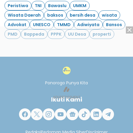
Peristiwa
TNI
Bawaslu
UMKM
Wisata Daerah
baksos
bersih desa
wisata
Advokat
UNESCO
TMMD
Adiwiyata
Bansos
PMD
Bappeda
PPPK
UU Desa
properti
Ponorogo Punya Kita
Ikuti Kami
Redaksi
Pedoman Media Siber
Disclaimer