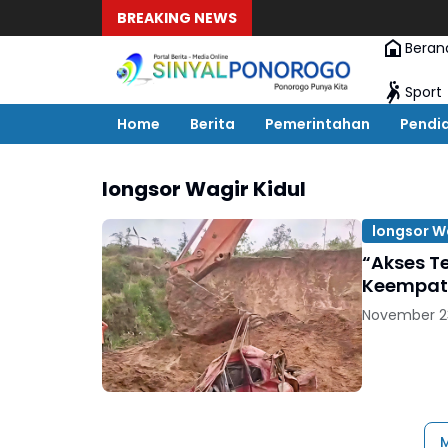
BREAKING NEWS
Beran
Sport
Home
Berita
Pemerintahan
Pendi
longsor Wagir Kidul
longsor Wa
“Akses T
Keempat 
November 2
M