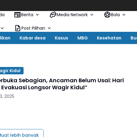
da
Berita
Media Network
Bola
Post Pilihan
dikan
Kabar desa
Kasus
MBG
Kesehatan
Bu
gir Kidul
erbuka Sebagian, Ancaman Belum Usai: Hari
Evakuasi Longsor Wagir Kidul”
3, 2025
uat lebih banyak