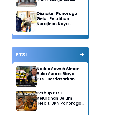
Lapor Jika Tak
Menerima Haknya
Disnaker Ponorogo
Gelar Pelatihan
Kerajinan Kayu,
Dorong Lahirnya
Wirausaha Baru
PTSL
Kades Sawuh Siman
Buka Suara: Biaya
PTSL Berdasarkan
Kesepakatan Pokmas
dan Warga Desa
Perbup PTSL
Kelurahan Belum
Terbit, BPN Ponorogo
Ingatkan Bahaya
Pungli