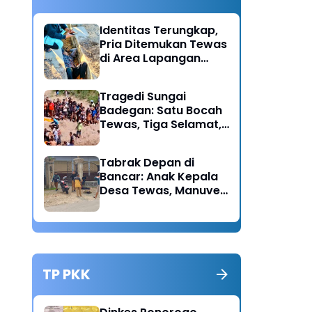
Identitas Terungkap,
Pria Ditemukan Tewas
di Area Lapangan
Kodim Diduga
Meninggal Akibat
Tragedi Sungai
Hipertensi
Badegan: Satu Bocah
Tewas, Tiga Selamat,
Pengawasan Orang
Tua Disorot
Tabrak Depan di
Bancar: Anak Kepala
Desa Tewas, Manuver
Mendadak Pick Up
Diduga Jadi Pemicu
TP PKK