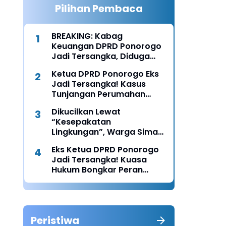
Pilihan Pembaca
BREAKING: Kabag
Keuangan DPRD Ponorogo
Jadi Tersangka, Diduga
Terima Fee 30%
Ketua DPRD Ponorogo Eks
Jadi Tersangka! Kasus
Tunjangan Perumahan
Makin Melebar
Dikucilkan Lewat
“Kesepakatan
Lingkungan”, Warga Siman
Lapor Polisi: Diduga Ada
Eks Ketua DPRD Ponorogo
Upaya Pembunuhan
Jadi Tersangka! Kuasa
Karakter
Hukum Bongkar Peran
Perbup & Appraisal: “Kami
Uji Prosesnya”
Peristiwa