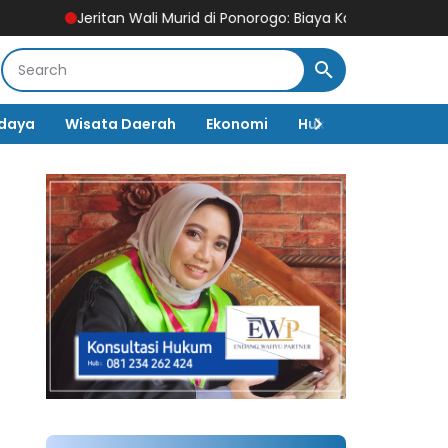
Jeritan Wali Murid di Ponorogo: Biaya Karnaval HUT RI Tembus 
daya
Wisata Daerah
Ekonomi
Hukum & Kriminal