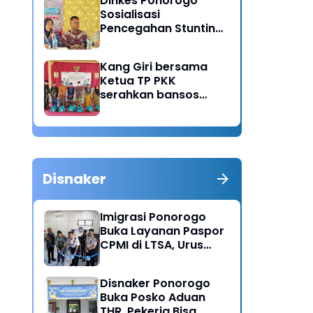
Dinkes Ponorogo
Sosialisasi
Pencegahan Stunting,
Dorong Ibu Hamil
Ciptakan Generasi
Kang Giri bersama
Emas
Ketua TP PKK
serahkan bansos
untuk warga desa
Sukorejo Ponorogo
Disnaker
Imigrasi Ponorogo
Buka Layanan Paspor
CPMI di LTSA, Urus
Dokumen Kini Lebih
Cepat dan Terpadu
Disnaker Ponorogo
Buka Posko Aduan
THR, Pekerja Bisa