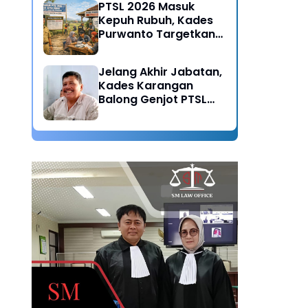
PTSL 2026 Masuk
Kepuh Rubuh, Kades
Purwanto Targetkan
Seluruh Tanah
Bersertifikat
Jelang Akhir Jabatan,
Kades Karangan
Balong Genjot PTSL
2026: Warisan Tertib
Administrasi untuk
Generasi Mendatang