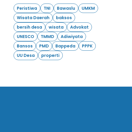
Peristiwa
TNI
Bawaslu
UMKM
Wisata Daerah
baksos
bersih desa
wisata
Advokat
UNESCO
TMMD
Adiwiyata
Bansos
PMD
Bappeda
PPPK
UU Desa
properti