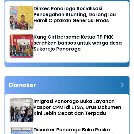
Dinkes Ponorogo Sosialisasi
Pencegahan Stunting, Dorong Ibu
Hamil Ciptakan Generasi Emas
Kang Giri bersama Ketua TP PKK
serahkan bansos untuk warga desa
Sukorejo Ponorogo
Disnaker
Imigrasi Ponorogo Buka Layanan
Paspor CPMI di LTSA, Urus Dokumen
Kini Lebih Cepat dan Terpadu
Disnaker Ponorogo Buka Posko