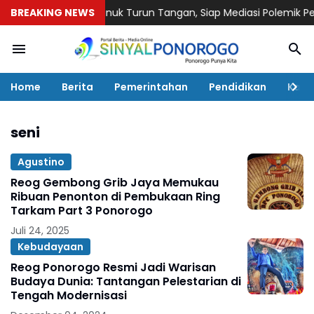
BREAKING NEWS
Kades Manuk Turun Tangan, Siap Mediasi Polemik Penguci
Home
Berita
Pemerintahan
Pendidikan
Kaba
seni
Agustino
Reog Gembong Grib Jaya Memukau
Ribuan Penonton di Pembukaan Ring
Tarkam Part 3 Ponorogo
Juli 24, 2025
Kebudayaan
Reog Ponorogo Resmi Jadi Warisan
Budaya Dunia: Tantangan Pelestarian di
Tengah Modernisasi