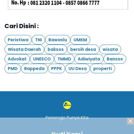
Cari Disini :
Peristiwa
TNI
Bawaslu
UMKM
Wisata Daerah
baksos
bersih desa
wisata
Advokat
UNESCO
TMMD
Adiwiyata
Bansos
PMD
Bappeda
PPPK
UU Desa
properti
Ponorogo Punya Kita