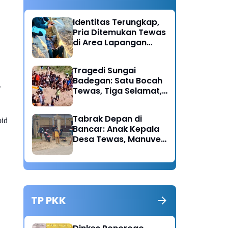
Identitas Terungkap,
Pria Ditemukan Tewas
di Area Lapangan
Kodim Diduga
Meninggal Akibat
Tragedi Sungai
Hipertensi
Badegan: Satu Bocah
r
Tewas, Tiga Selamat,
Pengawasan Orang
Tua Disorot
Tabrak Depan di
bid
Bancar: Anak Kepala
Desa Tewas, Manuver
Mendadak Pick Up
Diduga Jadi Pemicu
TP PKK