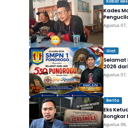
Kabar de
Kades Ma
Pengucil
Agustus 07,
Giat
Selamat 
2026 dar
Agustus 07,
Berita
Eks Ketu
Bongkar 
Agustus 06,