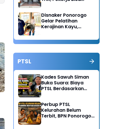
Lapor Jika Tak
Menerima Haknya
Disnaker Ponorogo
Gelar Pelatihan
Kerajinan Kayu,
Dorong Lahirnya
Wirausaha Baru
PTSL
Kades Sawuh Siman
Buka Suara: Biaya
PTSL Berdasarkan
Kesepakatan Pokmas
dan Warga Desa
Perbup PTSL
Kelurahan Belum
Terbit, BPN Ponorogo
Ingatkan Bahaya
Pungli