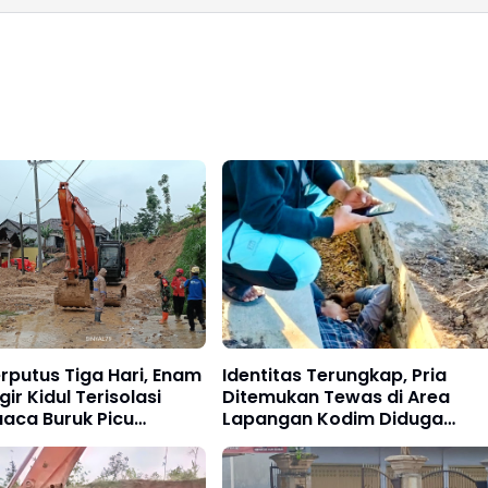
rputus Tiga Hari, Enam
Identitas Terungkap, Pria
ir Kidul Terisolasi
Ditemukan Tewas di Area
uaca Buruk Picu
Lapangan Kodim Diduga
 Susulan
Meninggal Akibat Hipertensi