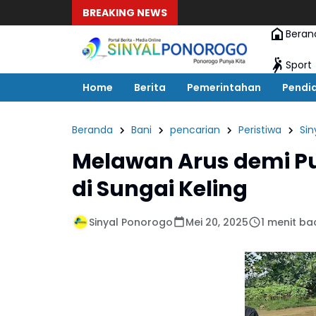
BREAKING NEWS
Beran
Sport
Home
Berita
Pemerintahan
Pendi
Beranda
Bani
pencarian
Peristiwa
Sin
Melawan Arus demi Pu
di Sungai Keling
Sinyal Ponorogo
Mei 20, 2025
1 menit ba