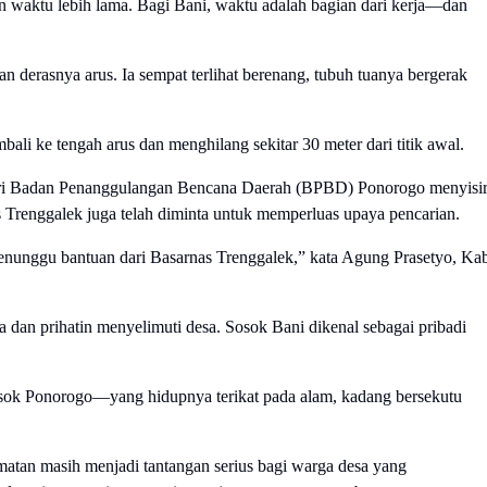
an waktu lebih lama. Bagi Bani, waktu adalah bagian dari kerja—dan
n derasnya arus. Ia sempat terlihat berenang, tubuh tuanya bergerak
bali ke tengah arus dan menghilang sekitar 30 meter dari titik awal.
 dari Badan Penanggulangan Bencana Daerah (BPBD) Ponorogo menyisi
s Trenggalek juga telah diminta untuk memperluas upaya pencarian.
nunggu bantuan dari Basarnas Trenggalek,” kata Agung Prasetyo, Ka
ka dan prihatin menyelimuti desa. Sosok Bani dikenal sebagai pribadi
losok Ponorogo—yang hidupnya terikat pada alam, kadang bersekutu
amatan masih menjadi tantangan serius bagi warga desa yang