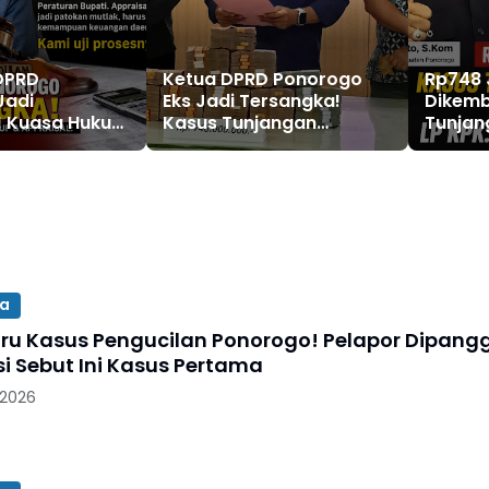
DPRD
Ketua DPRD Ponorogo
Rp748 
Jadi
Eks Jadi Tersangka!
Dikemb
! Kuasa Hukum
Kasus Tunjangan
Tunjan
eran Perbup &
Perumahan Makin
Ponoro
“Kami Uji
Melebar
LP KPK:
”
Fraksi 
sa
ru Kasus Pengucilan Ponorogo! Pelapor Dipangg
isi Sebut Ini Kasus Pertama
 2026