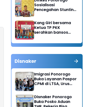
Dinkes Ponorogo
Sosialisasi
Pencegahan Stunting,
Dorong Ibu Hamil
Ciptakan Generasi
Kang Giri bersama
Emas
Ketua TP PKK
serahkan bansos
untuk warga desa
Sukorejo Ponorogo
Disnaker
Imigrasi Ponorogo
Buka Layanan Paspor
CPMI di LTSA, Urus
Dokumen Kini Lebih
Cepat dan Terpadu
Disnaker Ponorogo
Buka Posko Aduan
THR, Pekerja Bisa