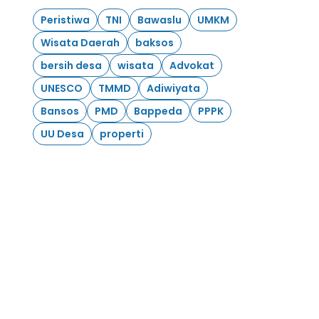
Peristiwa
TNI
Bawaslu
UMKM
Wisata Daerah
baksos
bersih desa
wisata
Advokat
UNESCO
TMMD
Adiwiyata
Bansos
PMD
Bappeda
PPPK
UU Desa
properti