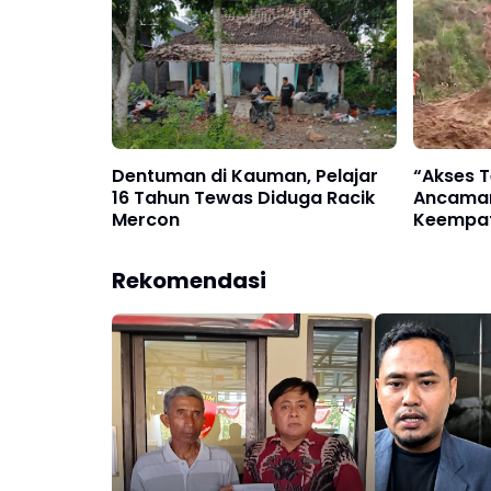
Dentuman di Kauman, Pelajar
“Akses 
16 Tahun Tewas Diduga Racik
Ancaman 
Mercon
Keempat
Wagir Ki
Rekomendasi