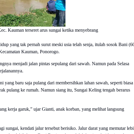
ec. Kauman terseret arus sungai ketika menyebrang
up yang tak pernah surut meski usia telah senja, itulah sosok Bani (60
l, Kecamatan Kauman, Ponorogo.
gnya menjadi jalan pintas sepulang dari sawah. Namun pada Selasa
erjalanannya.
ani yang baru saja pulang dari membersihkan lahan sawah, seperti biasa
ak pulang ke rumah. Namun siang itu, Sungai Keling tengah berarus
ang kerja garuk,” ujar Gianti, anak korban, yang melihat langsung
sungai, kendati jalur tersebut berisiko. Jalur darat yang memutar leb