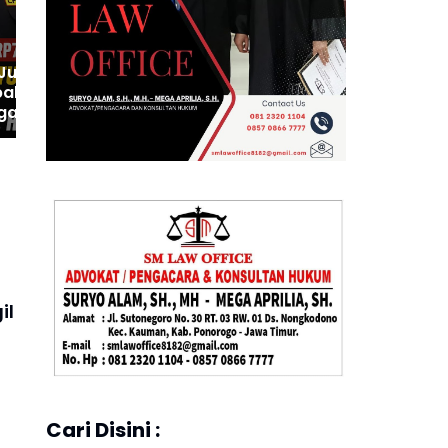
Pertama
Juta
alikan! Kasus
gan DPRD
go Makin Panas,
 Harus Diikuti
Lain!
il
Cari Disini :