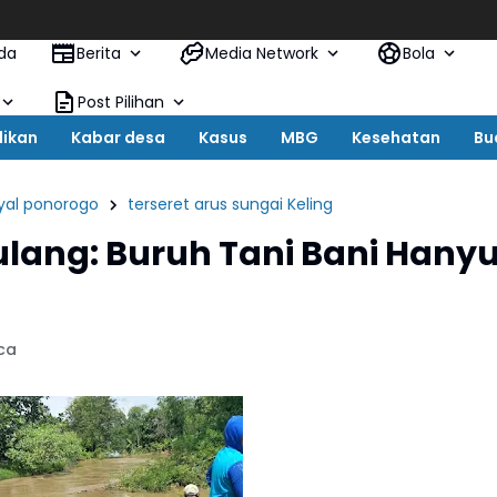
Babak Baru 
da
Berita
Media Network
Bola
Post Pilihan
dikan
Kabar desa
Kasus
MBG
Kesehatan
Bu
yal ponorogo
terseret arus sungai Keling
lang: Buruh Tani Bani Hanyu
ca