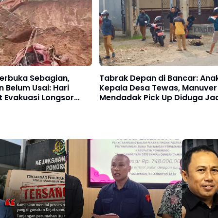
Terbuka Sebagian,
Tabrak Depan di Bancar: Ana
Belum Usai: Hari
Kepala Desa Tewas, Manuver
 Evakuasi Longsor
Mendadak Pick Up Diduga Jad
dul”
Pemicu