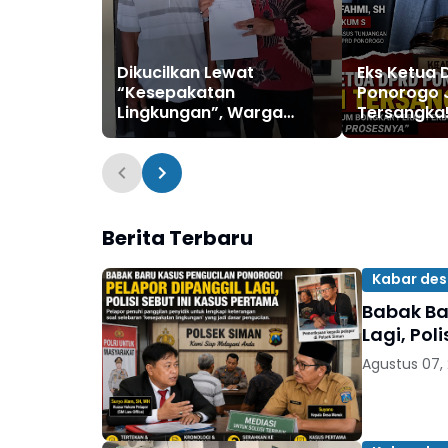
Dikucilkan Lewat
Eks Ketua 
“Kesepakatan
Ponorogo 
Lingkungan”, Warga
Tersangka
Siman Lapor Polisi:
Bongkar P
Diduga Ada Upaya
Appraisal: 
Pembunuhan Karakter
Prosesnya
Berita Terbaru
Kabar de
Babak Ba
Lagi, Pol
Agustus 07,