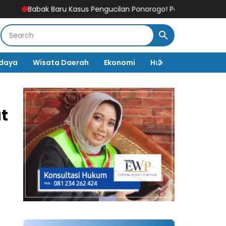
Kasus Pengucilan Ponorogo! Pelapor Dipanggil Lagi, Polisi Sebut 
daya
Wisata Daerah
Ekonomi
Hukum & Kriminal
t