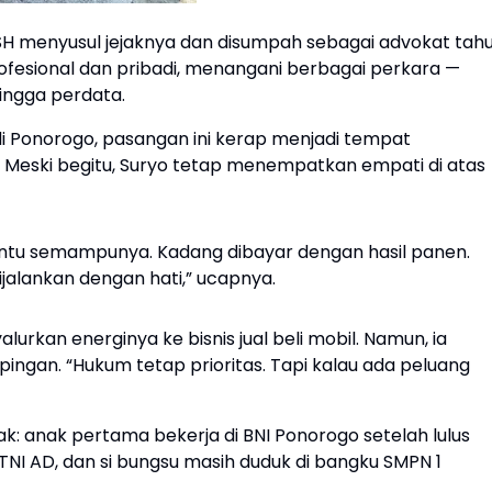
, SH menyusul jejaknya dan disumpah sebagai advokat tah
profesional dan pribadi, menangani berbagai perkara —
hingga perdata.
i Ponorogo, pasangan ini kerap menjadi tempat
. Meski begitu, Suryo tetap menempatkan empati di atas
antu semampunya. Kadang dibayar dengan hasil panen.
dijalankan dengan hati,” ucapnya.
alurkan energinya ke bisnis jual beli mobil. Namun, ia
ngan. “Hukum tetap prioritas. Tapi kalau ada peluang
nak: anak pertama bekerja di BNI Ponorogo setelah lulus
TNI AD, dan si bungsu masih duduk di bangku SMPN 1