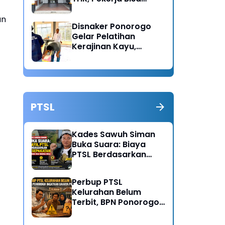
Lapor Jika Tak
Menerima Haknya
un
Disnaker Ponorogo
Gelar Pelatihan
Kerajinan Kayu,
Dorong Lahirnya
Wirausaha Baru
PTSL
Kades Sawuh Siman
Buka Suara: Biaya
PTSL Berdasarkan
Kesepakatan Pokmas
dan Warga Desa
Perbup PTSL
Kelurahan Belum
Terbit, BPN Ponorogo
Ingatkan Bahaya
Pungli