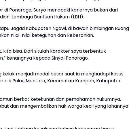
ior di Ponorogo, Suryo menapaki kariernya bukan dari
bdian: Lembaga Bantuan Hukum (LBH).
LBH Sapu Jagad Kabupaten Ngawi, di bawah bimbingan Buang
an nilai-nilai keteguhan dan keberanian.
, kita bisa. Dari situlah karakter saya terbentuk —
n,” kenangnya kepada Sinyal Ponorogo.
 kelak menjadi modal besar saat ia menghadapi kasus
ktare di Pulau Mentaro, Kecamatan Kumpeh, Kabupaten
 namun berkat ketekunan dan pemahaman hukumnya,
ebut dan mengembalikan hak warga kecil yang lahannya
g, tapi tentang keyakinan bahwa kebenaran harus