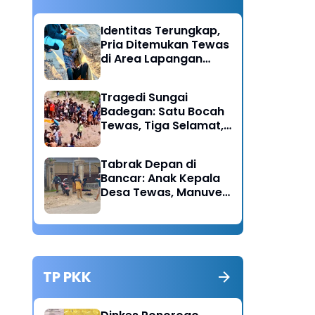
Identitas Terungkap,
Pria Ditemukan Tewas
di Area Lapangan
Kodim Diduga
Meninggal Akibat
Tragedi Sungai
Hipertensi
Badegan: Satu Bocah
Tewas, Tiga Selamat,
Pengawasan Orang
Tua Disorot
Tabrak Depan di
Bancar: Anak Kepala
Desa Tewas, Manuver
Mendadak Pick Up
Diduga Jadi Pemicu
TP PKK