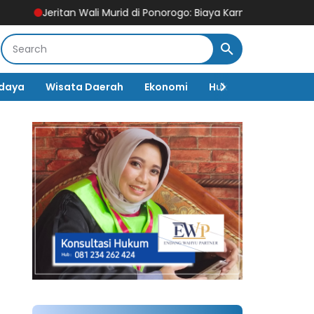
ali Murid di Ponorogo: Biaya Karnaval HUT RI Tembus Rp250 Ribu
daya
Wisata Daerah
Ekonomi
Hukum & Kriminal