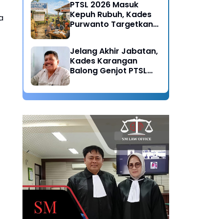
PTSL 2026 Masuk
Kepuh Rubuh, Kades
a
Purwanto Targetkan
Seluruh Tanah
Bersertifikat
Jelang Akhir Jabatan,
Kades Karangan
Balong Genjot PTSL
2026: Warisan Tertib
Administrasi untuk
Generasi Mendatang