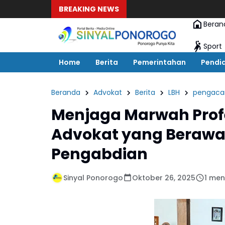
BREAKING NEWS
Beran
Sport
Home
Berita
Pemerintahan
Pendi
Beranda
Advokat
Berita
LBH
pengaca
Menjaga Marwah Profe
Advokat yang Berawal
Pengabdian
Sinyal Ponorogo
Oktober 26, 2025
1 men