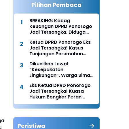
Pilihan Pembaca
BREAKING: Kabag
Keuangan DPRD Ponorogo
Jadi Tersangka, Diduga
Terima Fee 30%
Ketua DPRD Ponorogo Eks
Jadi Tersangka! Kasus
Tunjangan Perumahan
Makin Melebar
Dikucilkan Lewat
“Kesepakatan
Lingkungan”, Warga Siman
Lapor Polisi: Diduga Ada
Eks Ketua DPRD Ponorogo
Upaya Pembunuhan
Jadi Tersangka! Kuasa
Karakter
Hukum Bongkar Peran
Perbup & Appraisal: “Kami
Uji Prosesnya”
ga
Peristiwa
.