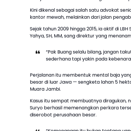
Kini dikenal sebagai salah satu advokat sen
kantor mewah, melainkan dari jalan penga
Sejak tahun 2009 hingga 2015, ia aktif di 
Yahya, SH, MM, sang direktur yang menanamk
“Pak Buang selalu bilang, jangan takut
sederhana tapi yakin pada kebenara
Perjalanan itu membentuk mental baja yang
besar di luar Jawa — sengketa lahan 5 he
Muara Jambi.
Kasus itu sempat membuatnya diragukan,
Suryo berhasil memenangkan perkara ters
diserobot perusahaan besar.
“Kemenangan itu bukan tentang uan