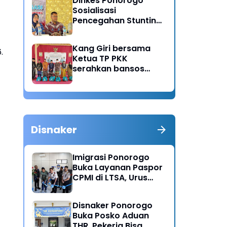
Dinkes Ponorogo
Sosialisasi
Pencegahan Stunting,
Dorong Ibu Hamil
Ciptakan Generasi
Kang Giri bersama
Emas
.
Ketua TP PKK
serahkan bansos
untuk warga desa
Sukorejo Ponorogo
Disnaker
Imigrasi Ponorogo
Buka Layanan Paspor
CPMI di LTSA, Urus
Dokumen Kini Lebih
Cepat dan Terpadu
Disnaker Ponorogo
Buka Posko Aduan
THR, Pekerja Bisa