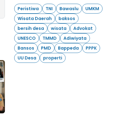
Peristiwa
TNI
Bawaslu
UMKM
Wisata Daerah
baksos
bersih desa
wisata
Advokat
UNESCO
TMMD
Adiwiyata
Bansos
PMD
Bappeda
PPPK
UU Desa
properti