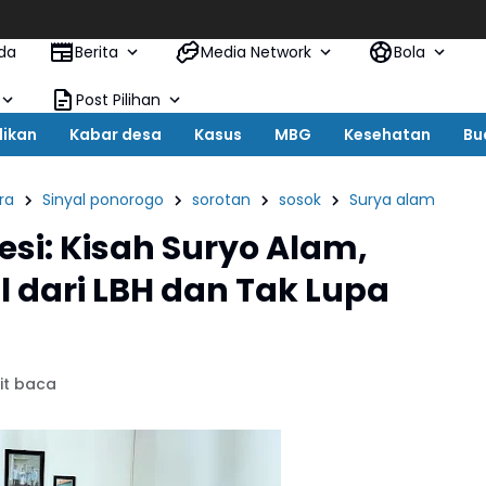
Jeritan W
da
Berita
Media Network
Bola
Post Pilihan
dikan
Kabar desa
Kasus
MBG
Kesehatan
Bu
ra
Sinyal ponorogo
sorotan
sosok
Surya alam
si: Kisah Suryo Alam,
 dari LBH dan Tak Lupa
it baca