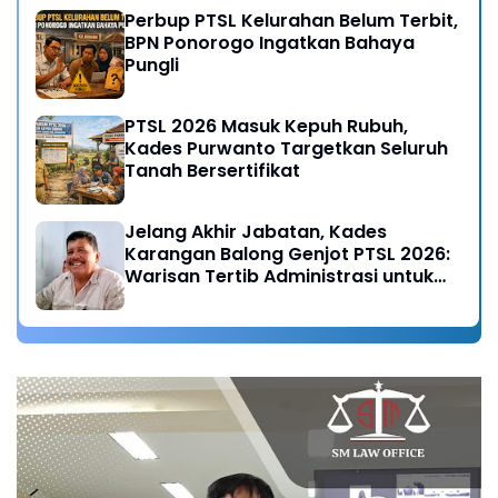
Perbup PTSL Kelurahan Belum Terbit,
BPN Ponorogo Ingatkan Bahaya
Pungli
PTSL 2026 Masuk Kepuh Rubuh,
Kades Purwanto Targetkan Seluruh
Tanah Bersertifikat
Jelang Akhir Jabatan, Kades
Karangan Balong Genjot PTSL 2026:
Warisan Tertib Administrasi untuk
Generasi Mendatang