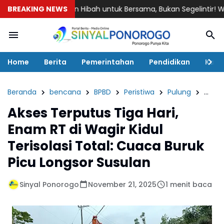
BREAKING NEWS
Jalan Hibah untuk Bersama, Bukan Segelintir! Warga Jeti
Home
Berita
Pemerintahan
Pendidikan
Kaba
Beranda
bencana
BPBD
Peristiwa
Pulung
Sinya
Akses Terputus Tiga Hari,
Enam RT di Wagir Kidul
Terisolasi Total: Cuaca Buruk
Picu Longsor Susulan
Sinyal Ponorogo
November 21, 2025
1 menit baca