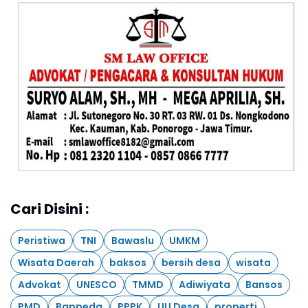
Cari Disini :
Peristiwa
TNI
Bawaslu
UMKM
Wisata Daerah
baksos
bersih desa
wisata
Advokat
UNESCO
TMMD
Adiwiyata
Bansos
PMD
Bappeda
PPPK
UU Desa
properti