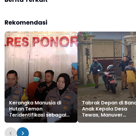
Rekomendasi
Kerangka Manusia di
Tabrak Depan di Banc
Hutan Temon
Anak Kepala Desa
Teridentifikasi sebagai
Tewas, Manuver
Wagiman: Polisi Pastikan
Mendadak Pick Up
Tidak Ada Tanda
Diduga Jadi Pemicu
Kekerasan