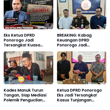
Eks Ketua DPRD
BREAKING: Kabag
Ponorogo Jadi
Keuangan DPRD
Tersangka! Kuasa
Ponorogo Jadi
Hukum Bongkar Peran
Tersangka, Diduga
Perbup & Appraisal:
Terima Fee 30%
“Kami Uji Prosesnya”
Kades Manuk Turun
Ketua DPRD Ponorogo
Tangan, Siap Mediasi
Eks Jadi Tersangka!
Polemik Pengucilan
Kasus Tunjangan
Warga yang Berujung
Perumahan Makin
Laporan Polisi
Melebar