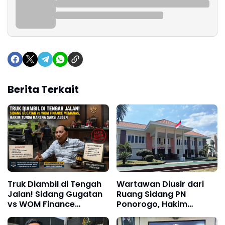
Berita Terkait
Truk Diambil di Tengah
Wartawan Diusir dari
Jalan! Sidang Gugatan
Ruang Sidang PN
vs WOM Finance
Ponorogo, Hakim
Memanas, Hakim Tunda
Ngamuk Gegara Cara
Karena Saksi Absen
Duduk!