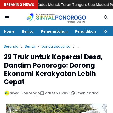
BREAKING NEWS
Kades Manuk Turun Tangan, Siap Mediasi Polemik Pen
Home
Berita
Pemerintahan
Pendidikan
Kaba
Beranda
Berita
bunda Lisdyarita
Plt Bupati Ponorogo
29 Truk untuk Koperasi Desa,
Dandim Ponorogo: Dorong
Ekonomi Kerakyatan Lebih
Cepat
Sinyal Ponorogo
Maret 21, 2026
1 menit baca