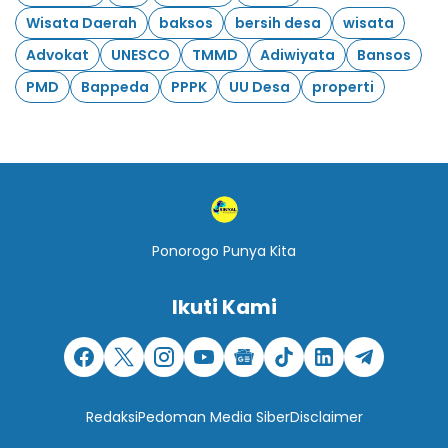
Wisata Daerah
baksos
bersih desa
wisata
Advokat
UNESCO
TMMD
Adiwiyata
Bansos
PMD
Bappeda
PPPK
UU Desa
properti
Ponorogo Punya Kita
Ikuti Kami
Redaksi
Pedoman Media Siber
Disclaimer